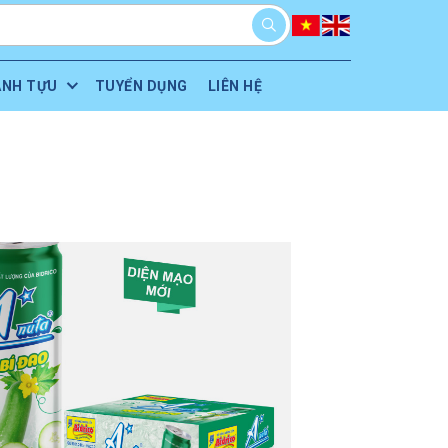
ÀNH TỰU
TUYỂN DỤNG
LIÊN HỆ