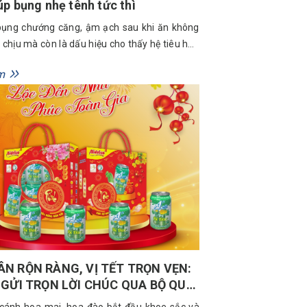
p bụng nhẹ tênh tức thì
bụng chướng căng, ậm ạch sau khi ăn không
 chịu mà còn là dấu hiệu cho thấy hệ tiêu hóa
g “quá tải”. Vậy khi bị đầy bụng khó tiêu nên
m
hanh chóng lấy lại cảm giác nhẹ nhàng? Hãy
phá danh sách...
N RỘN RÀNG, VỊ TẾT TRỌN VẸN:
 GỬI TRỌN LỜI CHÚC QUA BỘ QUÀ
 BIỆT
cánh hoa mai, hoa đào bắt đầu khoe sắc và