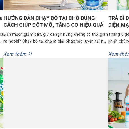
u
HƯỚNG DẪN CHẠY BỘ TẠI CHỖ ĐÚNG
TRÀ BÍ 
CÁCH GIÚP ĐỐT MỠ, TĂNG CƠ HIỆU QUẢ
DIỆN MẠ
NGÀY H
là
Bạn muốn giảm cân, giữ dáng nhưng không có thời gian
Tháng 6 gõ
ng
ra ngoài? Chạy bộ tại chỗ là giải pháp tập luyện tại nhà
khiến chún
ạt
cực kỳ tiện lợi. Tuy nhiên, để tối ưu khả năng đốt mỡ,
với công 
Xem thêm
Xem thê
ệc
tăng cơ và tránh đau gối, bạn cần nắm vững kỹ thuật
mát lành, d
chạy bộ tại chỗ đúng cách,...
mà ai cũng