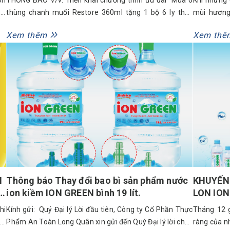
ời
thùng chanh muối Restore 360ml tặng 1 bộ 6 ly thuỷ
mùi hương
ột
tinh cao cấp có quai” Kính gửi: Quý khách hàng Công ty
trong gió,
Xem thêm
Xem thê
ệm
Cổ phần Thực phẩm An Toàn Long Quân xin gửi lời chào
nhất của n
trân trọng và lời cảm ơn chân thành nhất...
mà là sự su
I
Thông báo Thay đổi bao bì sản phẩm nước
KHUYẾN 
N
ion kiềm ION GREEN bình 19 lít.
LON ION
1 BÌNH 
hi
Kính gửi: Quý Đại lý Lời đầu tiên, Công ty Cổ Phần Thực
Tháng 12 g
ia
Phẩm An Toàn Long Quân xin gửi đến Quý Đại lý lời chúc
ràng của n