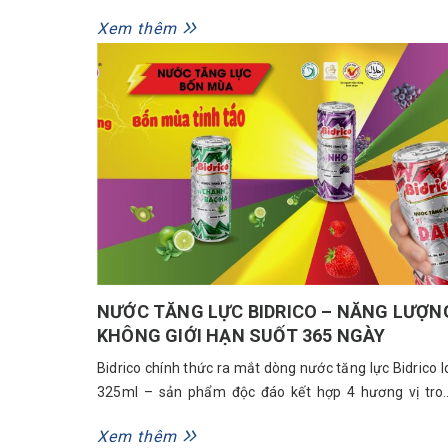
đình tăng mạnh. Năm nay, nhiều doanh nghiệp tung 
Xem thêm
bộ sản phẩm phục vụ mùa lễ hội sớm hơn để đáp ứ
sức mua dự kiến tăng trong giai...
NƯỚC TĂNG LỰC BIDRICO – NĂNG LƯỢN
KHÔNG GIỚI HẠN SUỐT 365 NGÀY
Bidrico chính thức ra mắt dòng nước tăng lực Bidrico l
325ml – sản phẩm độc đáo kết hợp 4 hương vị tro
cùng 1 thùng 28 lon, mang đến trải nghiệm năng lượ
Xem thêm
mới mẻ, trẻ trung và bứt phá cho người tiêu dùng. Hà