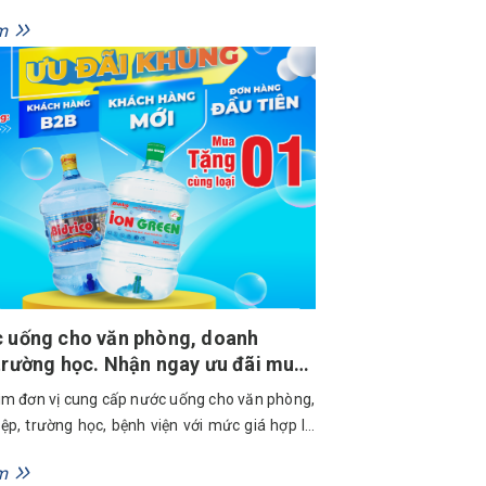
t chuẩn bị cho mùa lễ hội, cho những cuộc gặp
m
g kế hoạch mới. Giữa nhịp sống bận rộn ấy,
ính là nền tảng...
c uống cho văn phòng, doanh
c. Nhận ngay ưu đãi mua
 từ Bidrico
ìm đơn vị cung cấp nước uống cho văn phòng,
ệp, trường học, bệnh viện với mức giá hợp lý,
uyên nghiệp và sản phẩm chất lượng? Bidrico
m
iệu nước giải khát hàng đầu Việt Nam triển