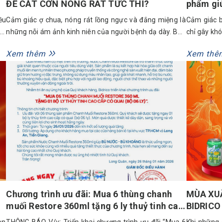
ĐỂ CẮT CƠN NÓNG RÁT TỨC THÌ?
phẩm giú
ều
Cảm giác ợ chua, nóng rát lồng ngực và đắng miệng là
Cảm giác 
ỗi
những nỗi ám ảnh kinh niên của người bệnh dạ dày. Bên
chỉ gây khó
ao
cạnh việc điều trị theo phác đồ, chế độ ăn uống cũng
của bạn đan
Xem thêm
Xem thê
ai
đóng vai trò quan trọng. Vậy người bị trào ngược dạ dày
ăn gì để n
uống nước gì để làm dịu niêm...
cùng khám 
Chương trình ưu đãi: Mua 6 thùng chanh
MÙA XUÂ
muối Restore 360ml tặng 6 ly thuỷ tinh cao
BIDRICO
cấp
TẾT ĐẶC
òn
THÔNG BÁO V/v: Triển khai chương trình ưu đãi “Mua 6
Khi những 