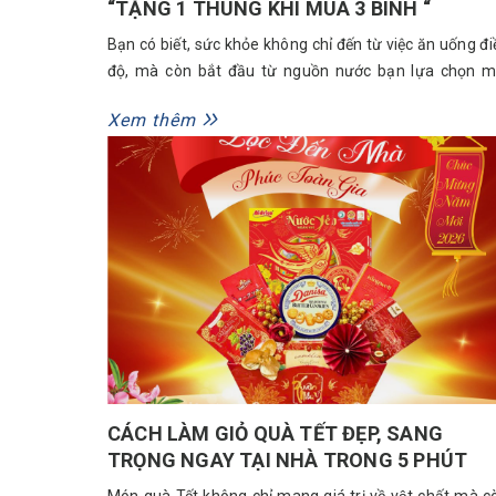
“TẶNG 1 THÙNG KHI MUA 3 BÌNH “
Bạn có biết, sức khỏe không chỉ đến từ việc ăn uống đi
độ, mà còn bắt đầu từ nguồn nước bạn lựa chọn m
ngày. Thay vì chỉ uống để giải khát, nước ion kiềm c
Xem thêm
cấp Ion Green chính là sự lựa chọn tối ưu cho những 
đang tìm kiếm một lối...
CÁCH LÀM GIỎ QUÀ TẾT ĐẸP, SANG
TRỌNG NGAY TẠI NHÀ TRONG 5 PHÚT
Món quà Tết không chỉ mang giá trị về vật chất mà c