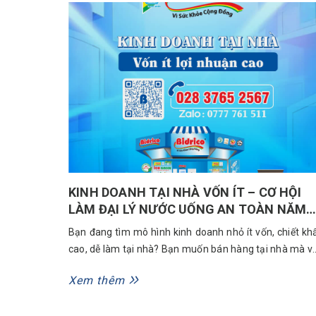
trình 33 năm thương hiệu Việt – từ niềm...
KINH DOANH TẠI NHÀ VỐN ÍT – CƠ HỘI
LÀM ĐẠI LÝ NƯỚC UỐNG AN TOÀN NĂM
2025
Bạn đang tìm mô hình kinh doanh nhỏ ít vốn, chiết kh
cao, dễ làm tại nhà? Bạn muốn bán hàng tại nhà mà v
đảm bảo thu nhập ổn định, lâu dài? Kinh doanh nư
Xem thêm
uống đóng bình – Giải pháp dành cho bạn! Vì sao n
chọn kinh doanh nước uống? Trong bối...