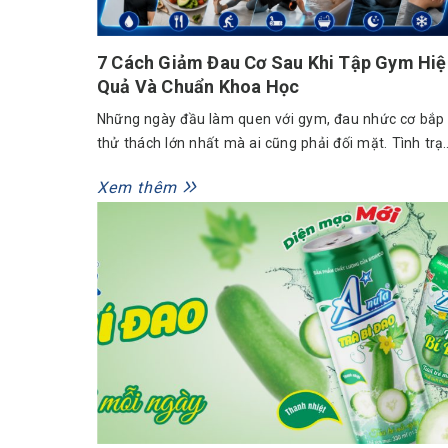
7 Cách Giảm Đau Cơ Sau Khi Tập Gym Hiệ
Quả Và Chuẩn Khoa Học
Những ngày đầu làm quen với gym, đau nhức cơ bắp 
thử thách lớn nhất mà ai cũng phải đối mặt. Tình trạ
căng cứng, ê ẩm kéo dài thường gây cản trở sinh ho
Xem thêm
và làm giảm đáng kể sự hào hứng của bạn đối với vi
tập luyện. Tuy nhiên, đây là...