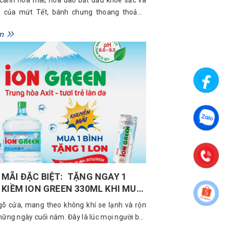
 của mứt Tết, bánh chưng thoang thoảng
 chúng ta biết rằng khoảnh khắc thiêng liêng
m
ăm đang gõ cửa. Tết không chỉ là một kỳ nghỉ,
m vầy, là những chuyến đi về và...
MÃI ĐẶC BIỆT: TẶNG NGAY 1
 KIỀM ION GREEN 330ML KHI MUA
ION GREEN 19L
õ cửa, mang theo không khí se lạnh và rộn
hững ngày cuối năm. Đây là lúc mọi người bắt