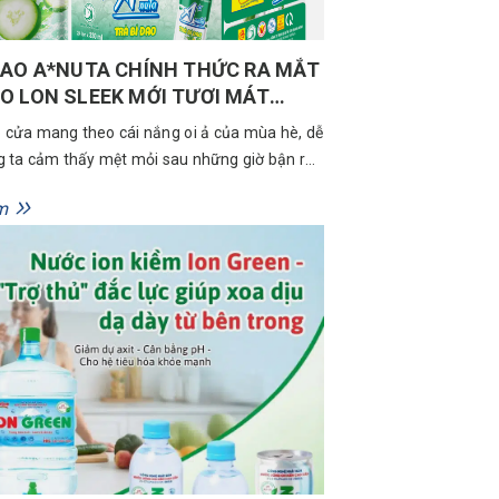
ĐAO A*NUTA CHÍNH THỨC RA MẮT
O LON SLEEK MỚI TƯƠI MÁT
È
 cửa mang theo cái nắng oi ả của mùa hè, dễ
g ta cảm thấy mệt mỏi sau những giờ bận rộn
việc và cuộc sống. Lúc này, một ngụm nước
m
ịu nhẹ để giải tỏa ngay cơn khát luôn là điều
 mong mỏi....