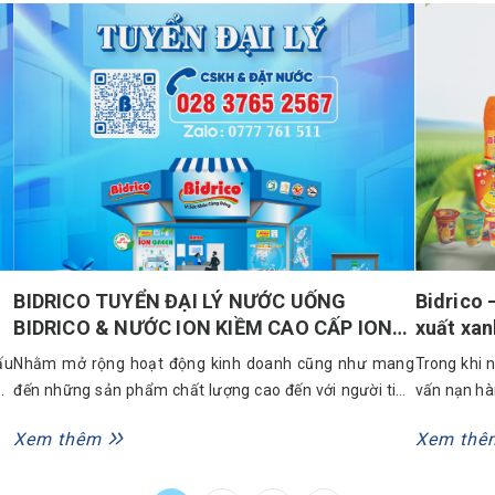
Bidrico đã chính thức được xướng tên. Đây không chỉ là
khai chương
sự ghi nhận về...
BIDRICO TUYỂN ĐẠI LÝ NƯỚC UỐNG
Bidrico 
BIDRICO & NƯỚC ION KIỀM CAO CẤP ION
xuất xan
GREEN
ấu
Nhằm mở rộng hoạt động kinh doanh cũng như mang
Trong khi 
ẫn
đến những sản phẩm chất lượng cao đến với người tiêu
vấn nạn hàn
ớc
dùng trên khắp cả nước. Bidrico tuyển đại lý và nhà phân
được một t
Xem thêm
Xem thê
ên
phối nước uống tại các tỉnh thành của Việt Nam. Chúng
trọng hơn b
tôi mong muốn hợp tác dựa trên tinh thần đôi bên...
ấy, nhiều n