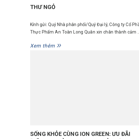
THƯ NGỎ
Kính gửi: Quý Nhà phân phối/Quý Đại lý, Công ty Cổ Ph
Thực Phẩm An Toàn Long Quân xin chân thành cảm 
sự đồng hành của Quý vị trong suốt thời gian vừa qu
Xem thêm
Để khẳng định vị thế và không ngừng nâng tầm giá t
sản phẩm, chúng tôi trân trọng thông báo...
SỐNG KHỎE CÙNG ION GREEN: ƯU ĐÃI