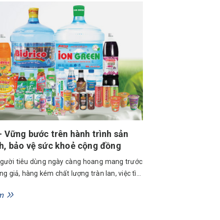
 trình ưu đãi đặc biệt dành riêng cho khách...
– Vững bước trên hành trình sản
h, bảo vệ sức khoẻ cộng đồng
người tiêu dùng ngày càng hoang mang trước
g giả, hàng kém chất lượng tràn lan, việc tìm
hương hiệu thực sự đáng tin cậy trở nên quan
m
ao giờ hết. Trong hành trình đi tìm sự an tâm
gười đã lựa chọn Bidrico. Giữa...