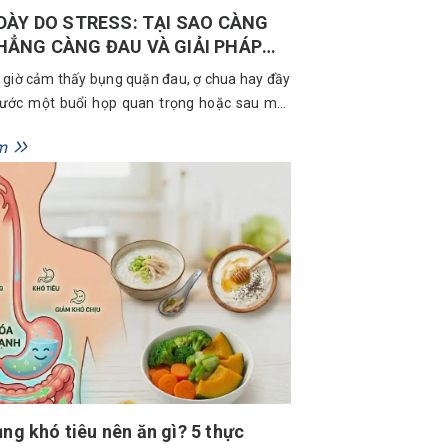
DÀY DO STRESS: TẠI SAO CÀNG
HẲNG CÀNG ĐAU VÀ GIẢI PHÁP
I TỰ NHIÊN
 giờ cảm thấy bụng quặn đau, ợ chua hay đầy
rước một buổi họp quan trọng hoặc sau một
iệc quá tải? Nếu có, bạn không hề đơn độc,
m
 do stress đã trở thành “căn bệnh thời đại”
u người trẻ và dân văn...
ụng khó tiêu nên ăn gì? 5 thực