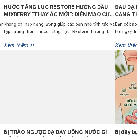
NƯỚC TĂNG LỰC RESTORE HƯƠNG DÂU
ĐAU DẠ 
MIXBERRY “THAY ÁO MỚI”: DIỆN MẠO CỰC
CĂNG T
NGẦU, NĂNG LƯỢNG CỰC CHẤT
PHỤC HỒ
ần
Không chỉ nạp năng lượng giúp các bạn nhỏ tỉnh táo và
Bạn có bao
ơn
tập trung hơn, nước tăng lực Restore hương Dâu
hơi ngay t
a.
Mixberry nay còn ‘lột xác’ với giao diện mới siêu cá tính,
tuần làm v
Xem thêm
Xem thê
rị
giúp các em tự tin khẳng định phong cách riêng của
đau dạ dày
mình. Với hình ảnh hiện đại, tinh nghịch, Restore hứa
mà rất nhiề
hẹn...
BỊ TRÀO NGƯỢC DẠ DÀY UỐNG NƯỚC GÌ
Bị đầy b