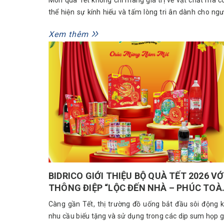
thể hiện sự kính hiếu và tấm lòng tri ân dành cho ngư
thân, bạn bè, đối tác. Đặc biệt, nếu bạn tự tay làm m
Xem thêm
giỏ quà Tết sẽ lựa chọn những sản phẩm ưng ý, tiết ki
được chi phí...
BIDRICO GIỚI THIỆU BỘ QUÀ TẾT 2026 VỚ
THÔNG ĐIỆP “LỘC ĐẾN NHÀ – PHÚC TOÀ
GIA”
Càng gần Tết, thị trường đồ uống bắt đầu sôi động k
nhu cầu biếu tặng và sử dụng trong các dịp sum họp g