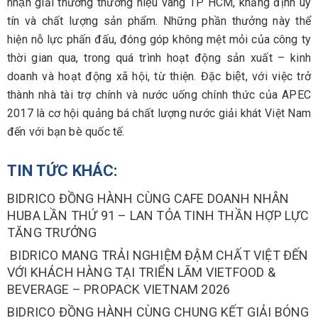
nhận giải thưởng thương hiệu vàng TP HCM, khẳng định uy
tín và chất lượng sản phẩm. Những phần thưởng này thể
hiện nỗ lực phấn đấu, đóng góp không mệt mỏi của công ty
thời gian qua, trong quá trình hoạt động sản xuất – kinh
doanh và hoạt động xã hội, từ thiện. Đặc biệt, với việc trở
thành nhà tài trợ chính và nước uống chính thức của APEC
2017 là cơ hội quảng bá chất lượng nước giải khát Việt Nam
đến với bạn bè quốc tế.
TIN TỨC KHÁC:
BIDRICO ĐỒNG HÀNH CÙNG CAFE DOANH NHÂN
HUBA LẦN THỨ 91 – LAN TỎA TINH THẦN HỢP LỰC
TĂNG TRƯỞNG
BIDRICO MANG TRẢI NGHIỆM ĐẬM CHẤT VIỆT ĐẾN
VỚI KHÁCH HÀNG TẠI TRIỂN LÃM VIETFOOD &
BEVERAGE – PROPACK VIETNAM 2026
BIDRICO ĐỒNG HÀNH CÙNG CHUNG KẾT GIẢI BÓNG