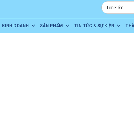
KINH DOANH
SẢN PHẨM
TIN TỨC & SỰ KIỆN
TH