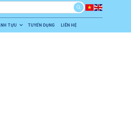
ÀNH TỰU
TUYỂN DỤNG
LIÊN HỆ