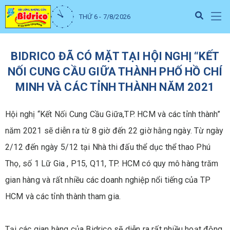
THỨ 6 - 7/8/2026
BIDRICO ĐÃ CÓ MẶT TẠI HỘI NGHỊ “KẾT
NỐI CUNG CẦU GIỮA THÀNH PHỐ HỒ CHÍ
MINH VÀ CÁC TỈNH THÀNH NĂM 2021
Hội nghị “Kết Nối Cung Cầu Giữa,TP. HCM và các tỉnh thành”
năm 2021 sẽ diễn ra từ 8 giờ đến 22 giờ hằng ngày. Từ ngày
2/12 đến ngày 5/12 tại Nhà thi đấu thể dục thể thao Phú
Thọ, số 1 Lữ Gia , P15, Q11, TP. HCM có quy mô hàng trăm
gian hàng và rất nhiều các doanh nghiệp nổi tiếng của TP
HCM và các tỉnh thành tham gia.
Tại các gian hàng của Bidrico sẽ diễn ra rất nhiều hoạt động