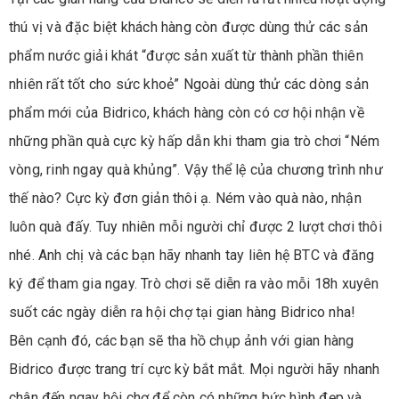
thú vị và đặc biệt khách hàng còn được dùng thử các sản
phẩm nước giải khát “được sản xuất từ thành phần thiên
nhiên rất tốt cho sức khoẻ” Ngoài dùng thử các dòng sản
phẩm mới của Bidrico, khách hàng còn có cơ hội nhận về
những phần quà cực kỳ hấp dẫn khi tham gia trò chơi “Ném
vòng, rinh ngay quà khủng”. Vậy thể lệ của chương trình như
thế nào? Cực kỳ đơn giản thôi ạ. Ném vào quà nào, nhận
luôn quà đấy. Tuy nhiên mỗi người chỉ được 2 lượt chơi thôi
nhé. Anh chị và các bạn hãy nhanh tay liên hệ BTC và đăng
ký để tham gia ngay. Trò chơi sẽ diễn ra vào mỗi 18h xuyên
suốt các ngày diễn ra hội chợ tại gian hàng Bidrico nha!
Bên cạnh đó, các bạn sẽ tha hồ chụp ảnh với gian hàng
Bidrico được trang trí cực kỳ bắt mắt. Mọi người hãy nhanh
chân đến ngay hội chợ để còn có những bức hình đẹp và