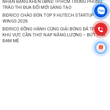
NHẬN BẰNG KHEN UBND TP.HCM TRONG PHONG
TRÀO THI ĐUA ĐỔI MỚI SÁNG TẠO
BIDRICO CHÀO ĐÓN TOP 9 HUTECH STARTUP
WINGS 2026
BIDRICO ĐỒNG HÀNH CÙNG GIẢI BÓNG ĐÁ TPG6V6
KHU VỰC CẦN THƠ: NẠP NĂNG LƯỢNG – BỨT PHÁ
ĐAM MÊ