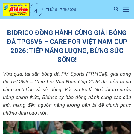
THỨ 6 - 7/8/2026
BIDRICO ĐỒNG HÀNH CÙNG GIẢI BÓNG
ĐÁ TPG6V6 – CARE FOR VIỆT NAM CUP
2026: TIẾP NĂNG LƯỢNG, BỪNG SỨC
SỐNG!
Vừa qua, tại sân bóng đá PM Sports (TP.HCM), giải bóng
đá TPG6v6 – Care For Việt Nam Cup 2026 đã diễn ra vô
cùng kịch tính và sôi động. Với vai trò là Nhà tài trợ nước
uống chính thức, Bidrico tự hào đồng hành cùng các cầu
thủ, mang đến nguồn năng lượng bền bỉ để chinh phục
những đỉnh cao mới.