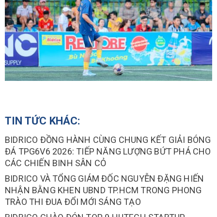
TIN TỨC KHÁC:
BIDRICO ĐỒNG HÀNH CÙNG CHUNG KẾT GIẢI BÓNG
ĐÁ TPG6V6 2026: TIẾP NĂNG LƯỢNG BỨT PHÁ CHO
CÁC CHIẾN BINH SÂN CỎ
BIDRICO VÀ TỔNG GIÁM ĐỐC NGUYỄN ĐẶNG HIẾN
NHẬN BẰNG KHEN UBND TP.HCM TRONG PHONG
TRÀO THI ĐUA ĐỔI MỚI SÁNG TẠO