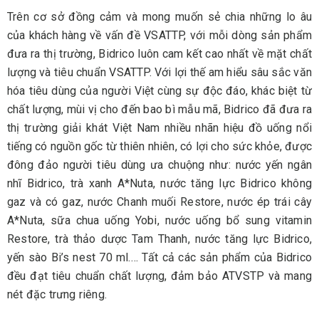
Trên cơ sở đồng cảm và mong muốn sẻ chia những lo âu
của khách hàng về vấn đề VSATTP, với mỗi dòng sản phẩm
đưa ra thị trường, Bidrico luôn cam kết cao nhất về mặt chất
lượng và tiêu chuẩn VSATTP. Với lợi thế am hiểu sâu sắc văn
hóa tiêu dùng của người Việt cùng sự độc đáo, khác biệt từ
chất lượng, mùi vị cho đến bao bì mẫu mã, Bidrico đã đưa ra
thị trường giải khát Việt Nam nhiều nhãn hiệu đồ uống nổi
tiếng có nguồn gốc từ thiên nhiên, có lợi cho sức khỏe, được
đông đảo người tiêu dùng ưa chuộng như: nước yến ngân
nhĩ Bidrico, trà xanh A*Nuta, nước tăng lực Bidrico không
gaz và có gaz, nước Chanh muối Restore, nước ép trái cây
A*Nuta, sữa chua uống Yobi, nước uống bổ sung vitamin
Restore, trà thảo dược Tam Thanh, nước tăng lực Bidrico,
yến sào Bi’s nest 70 ml.… Tất cả các sản phẩm của Bidrico
đều đạt tiêu chuẩn chất lượng, đảm bảo ATVSTP và mang
nét đặc trưng riêng.