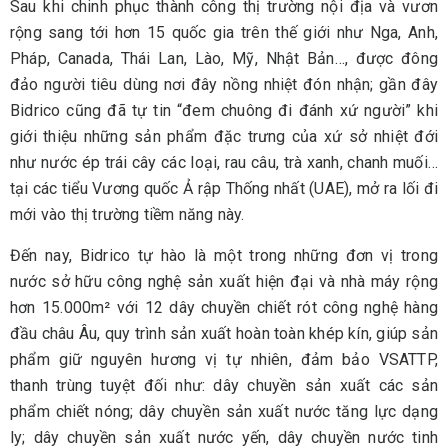
Sau khi chinh phục thành công thị trường nội địa và vươn
rộng sang tới hơn 15 quốc gia trên thế giới như Nga, Anh,
Pháp, Canada, Thái Lan, Lào, Mỹ, Nhật Bản…, được đông
đảo người tiêu dùng nơi đây nồng nhiệt đón nhận; gần đây
Bidrico cũng đã tự tin “đem chuông đi đánh xứ người” khi
giới thiệu những sản phẩm đặc trưng của xứ sở nhiệt đới
như nước ép trái cây các loại, rau câu, trà xanh, chanh muối…
tại các tiểu Vương quốc Ả rập Thống nhất (UAE), mở ra lối đi
mới vào thị trường tiềm năng này.
Đến nay, Bidrico tự hào là một trong những đơn vị trong
nước sở hữu công nghệ sản xuất hiện đại và nhà máy rộng
hơn 15.000m² với 12 dây chuyền chiết rót công nghệ hàng
đầu châu Âu, quy trình sản xuất hoàn toàn khép kín, giúp sản
phẩm giữ nguyên hương vị tự nhiên, đảm bảo VSATTP,
thanh trùng tuyệt đối như: dây chuyền sản xuất các sản
phẩm chiết nóng; dây chuyền sản xuất nước tăng lực dạng
ly; dây chuyền sản xuất nước yến, dây chuyền nước tinh