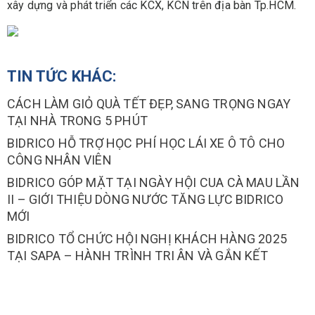
xây dựng và phát triển các KCX, KCN trên địa bàn Tp.HCM.
TIN TỨC KHÁC:
CÁCH LÀM GIỎ QUÀ TẾT ĐẸP, SANG TRỌNG NGAY
TẠI NHÀ TRONG 5 PHÚT
BIDRICO HỖ TRỢ HỌC PHÍ HỌC LÁI XE Ô TÔ CHO
CÔNG NHÂN VIÊN
BIDRICO GÓP MẶT TẠI NGÀY HỘI CUA CÀ MAU LẦN
II – GIỚI THIỆU DÒNG NƯỚC TĂNG LỰC BIDRICO
MỚI
BIDRICO TỔ CHỨC HỘI NGHỊ KHÁCH HÀNG 2025
TẠI SAPA – HÀNH TRÌNH TRI ÂN VÀ GẮN KẾT