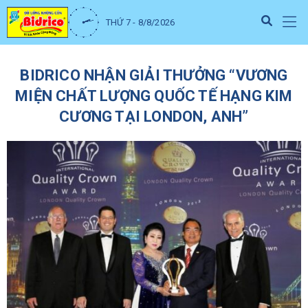
THỨ 7 - 8/8/2026
BIDRICO NHẬN GIẢI THƯỞNG “VƯƠNG
MIỆN CHẤT LƯỢNG QUỐC TẾ HẠNG KIM
CƯƠNG TẠI LONDON, ANH”