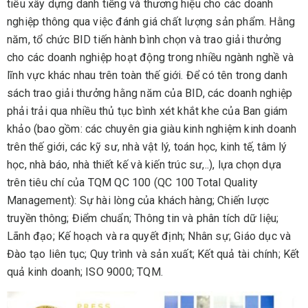
tiêu xây dựng danh tiếng và thương hiệu cho các doanh
nghiệp thông qua việc đánh giá chất lượng sản phẩm. Hằng
năm, tổ chức BID tiến hành bình chọn và trao giải thưởng
cho các doanh nghiệp hoạt động trong nhiều ngành nghề và
lĩnh vực khác nhau trên toàn thế giới. Để có tên trong danh
sách trao giải thưởng hằng năm của BID, các doanh nghiệp
phải trải qua nhiều thủ tục bình xét khắt khe của Ban giám
khảo (bao gồm: các chuyên gia giàu kinh nghiệm kinh doanh
trên thế giới, các kỹ sư, nhà vật lý, toán học, kinh tế, tâm lý
học, nhà báo, nhà thiết kế và kiến trúc sư,..), lựa chọn dựa
trên tiêu chí của TQM QC 100 (QC 100 Total Quality
Management): Sự hài lòng của khách hàng; Chiến lược
truyền thông; Điểm chuẩn; Thông tin và phân tích dữ liệu;
Lãnh đạo; Kế hoạch và ra quyết định; Nhân sự; Giáo dục và
Đào tạo liên tục; Quy trình và sản xuất; Kết quả tài chính; Kết
quả kinh doanh; ISO 9000; TQM.