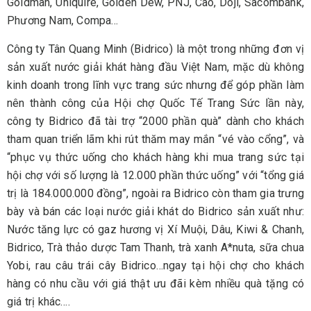
Goldman, Uniquire, Golden Dew, PNJ, Cao, Doji, Sacombank,
Phương Nam, Compa…
Công ty Tân Quang Minh (Bidrico) là một trong những đơn vị
sản xuất nước giải khát hàng đầu Việt Nam, mặc dù không
kinh doanh trong lĩnh vực trang sức nhưng để góp phần làm
nên thành công của Hội chợ Quốc Tế Trang Sức lần này,
công ty Bidrico đã tài trợ “2000 phần quà” dành cho khách
tham quan triển lãm khi rút thăm may mắn “vé vào cổng”, và
“phục vụ thức uống cho khách hàng khi mua trang sức tại
hội chợ với số lượng là 12.000 phần thức uống” với “tổng giá
trị là 184.000.000 đồng”, ngoài ra Bidrico còn tham gia trưng
bày và bán các loại nước giải khát do Bidrico sản xuất như:
Nước tăng lực có gaz hương vị Xí Muội, Dâu, Kiwi & Chanh,
Bidrico, Trà thảo dược Tam Thanh, trà xanh A*nuta, sữa chua
Yobi, rau câu trái cây Bidrico…ngay tại hội chợ cho khách
hàng có nhu cầu với giá thật ưu đãi kèm nhiều quà tặng có
giá trị khác….