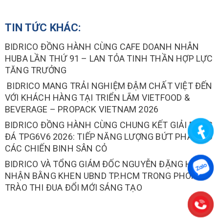
TIN TỨC KHÁC:
BIDRICO ĐỒNG HÀNH CÙNG CAFE DOANH NHÂN
HUBA LẦN THỨ 91 – LAN TỎA TINH THẦN HỢP LỰC
TĂNG TRƯỞNG
BIDRICO MANG TRẢI NGHIỆM ĐẬM CHẤT VIỆT ĐẾN
VỚI KHÁCH HÀNG TẠI TRIỂN LÃM VIETFOOD &
BEVERAGE – PROPACK VIETNAM 2026
BIDRICO ĐỒNG HÀNH CÙNG CHUNG KẾT GIẢI BÓNG
ĐÁ TPG6V6 2026: TIẾP NĂNG LƯỢNG BỨT PHÁ CHO
CÁC CHIẾN BINH SÂN CỎ
BIDRICO VÀ TỔNG GIÁM ĐỐC NGUYỄN ĐẶNG HIẾN
NHẬN BẰNG KHEN UBND TP.HCM TRONG PHONG
TRÀO THI ĐUA ĐỔI MỚI SÁNG TẠO