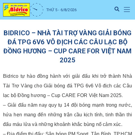
THỨ 5 - 6/8/2026
BIDRICO – NHÀ TÀI TRỢ VÀNG GIẢI BÓNG
ĐÁ TPG 6V6 VÔ ĐỊCH CÁC CÂU LẠC BỘ
ĐỒNG HƯƠNG – CUP CARE FOR VIỆT NAM
2025
Bidrico tự hào đồng hành với giải đấu khi trở thành Nhà
Tài Trợ Vàng cho Giải bóng đá TPG 6v6 Vô địch các Câu
lạc bộ Đồng hương – Cup CARE FOR Việt Nam 2025.
–
Giải đấu năm nay quy tụ 14 đội bóng mạnh trong nước,
hứa hẹn mang đến những trận cầu kịch tính, tinh thần thi
đấu máu lửa và những khoảnh khắc bùng nổ cảm xúc.
– Địa điểm thi đấu: Sân bóng PM Sport, Tân Bình, TP.HCM