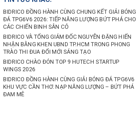
BIDRICO ĐỒNG HÀNH CÙNG CHUNG KẾT GIẢI BÓNG
ĐÁ TPG6V6 2026: TIẾP NĂNG LƯỢNG BỨT PHÁ CHO
CÁC CHIẾN BINH SÂN CỎ
BIDRICO VÀ TỔNG GIÁM ĐỐC NGUYỄN ĐẶNG HIẾN
NHẬN BẰNG KHEN UBND TP.HCM TRONG PHONG
TRÀO THI ĐUA ĐỔI MỚI SÁNG TẠO
BIDRICO CHÀO ĐÓN TOP 9 HUTECH STARTUP
WINGS 2026
BIDRICO ĐỒNG HÀNH CÙNG GIẢI BÓNG ĐÁ TPG6V6
KHU VỰC CẦN THƠ: NẠP NĂNG LƯỢNG – BỨT PHÁ
ĐAM MÊ