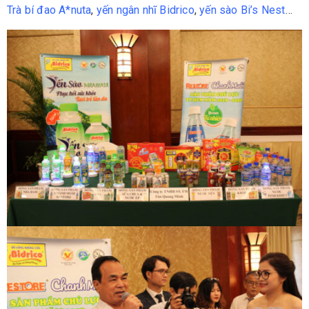
Trà bí đao A*nuta
,
yến ngân nhĩ Bidrico
,
yến sào Bi’s Nest
…