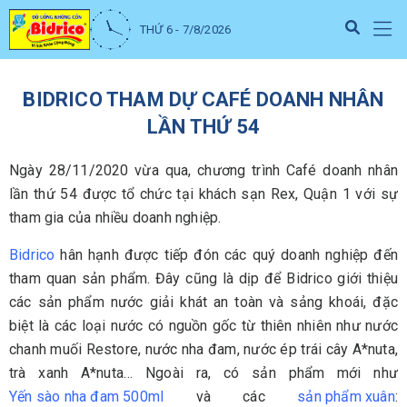
THỨ 6 - 7/8/2026
BIDRICO THAM DỰ CAFÉ DOANH NHÂN
LẦN THỨ 54
Ngày 28/11/2020 vừa qua, chương trình Café doanh nhân
lần thứ 54 được tổ chức tại khách sạn Rex, Quận 1 với sự
tham gia của nhiều doanh nghiệp.
Bidrico
hân hạnh được tiếp đón các quý doanh nghiệp đến
tham quan sản phẩm. Đây cũng là dịp để Bidrico giới thiệu
các sản phẩm nước giải khát an toàn và sảng khoái, đặc
biệt là các loại nước có nguồn gốc từ thiên nhiên như nước
chanh muối Restore, nước nha đam, nước ép trái cây A*nuta,
trà xanh A*nuta… Ngoài ra, có sản phẩm mới như
Yến sào nha đam 500ml
và các
sản phẩm xuân
: