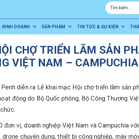
KINH DOANH
SẢN PHẨM
TIN TỨC & SỰ KIỆN
TH
HỘI CHỢ TRIỂN LÃM SẢN PH
G VIỆT NAM – CAMPUCHIA
m Penh diễn ra Lễ khai mạc Hội chợ triển lãm sản
hoạt động do Bộ Quốc phòng, Bộ Công Thương Việ
chức.
 đơn vị, doanh nghiệp Việt Nam và Campuchia với 
drone chuyên dụng, thiết bị công nghiệp, máy móc 