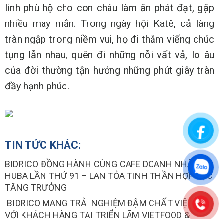
linh phù hộ cho con cháu làm ăn phát đạt, gặp
nhiều may mắn. Trong ngày hội Katê, cả làng
tràn ngập trong niềm vui, họ đi thăm viếng chúc
tụng lẫn nhau, quên đi những nỗi vất vả, lo âu
của đời thường tận hưởng những phút giây tràn
đầy hạnh phúc.
TIN TỨC KHÁC:
BIDRICO ĐỒNG HÀNH CÙNG CAFE DOANH NHÂN
HUBA LẦN THỨ 91 – LAN TỎA TINH THẦN HỢP LỰC
TĂNG TRƯỞNG
BIDRICO MANG TRẢI NGHIỆM ĐẬM CHẤT VIỆT ĐẾN
VỚI KHÁCH HÀNG TẠI TRIỂN LÃM VIETFOOD &