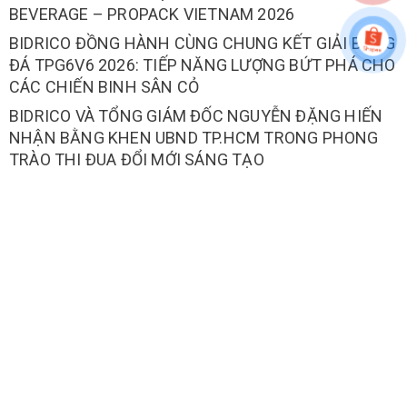
BEVERAGE – PROPACK VIETNAM 2026
BIDRICO ĐỒNG HÀNH CÙNG CHUNG KẾT GIẢI BÓNG
ĐÁ TPG6V6 2026: TIẾP NĂNG LƯỢNG BỨT PHÁ CHO
CÁC CHIẾN BINH SÂN CỎ
BIDRICO VÀ TỔNG GIÁM ĐỐC NGUYỄN ĐẶNG HIẾN
NHẬN BẰNG KHEN UBND TP.HCM TRONG PHONG
TRÀO THI ĐUA ĐỔI MỚI SÁNG TẠO