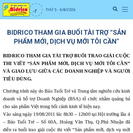
THỨ 5 - 6/8/2026
BIDRICO THAM GIA BUỔI TÀI TRỢ “SẢN
PHẨM MỚI, DỊCH VỤ MỚI TÔI CẦN”
BIDRICO THAM GIA TÀI TRỢ BUỔI TRAO GIẢI CUỘC
THI VIẾT “SẢN PHẨM MỚI, DỊCH VỤ MỚI TÔI CẦN”
VÀ GIAO LƯU GIỮA CÁC DOANH NGHIỆP VÀ NGƯỜI
TIÊU DÙNG.
Chương trình này do Báo Tuổi Trẻ và Trung tâm nghiên cứu kinh
doanh và hỗ trợ Doanh Nghiệp (BSA) tổ chức nhằm quảng bá
cho sản phẩm Việt trong bối cảnh kinh tế hiện nay.
Vào sáng ngày 19/08/2011 lúc 8h30 – 12h00 tại Hội trường lầu 4
– Báo Tuổi Trẻ – Số 60A, Hoàng Văn Thụ, Q.Phú Nhuận đã
diễn ra buổi trao giải cuộc thi viết “Sản phẩm mới, dịch vụ mới