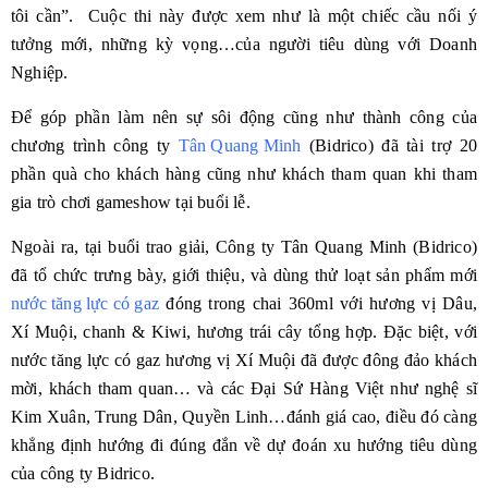
tôi cần”. Cuộc thi này được xem như là một chiếc cầu nối ý
tưởng mới, những kỳ vọng…của người tiêu dùng với Doanh
Nghiệp.
Để góp phần làm nên sự sôi động cũng như thành công của
chương trình công ty
Tân Quang Minh
(Bidrico) đã tài trợ 20
phần quà cho khách hàng cũng như khách tham quan khi tham
gia trò chơi gameshow tại buổi lễ.
Ngoài ra, tại buổi trao giải, Công ty Tân Quang Minh (Bidrico)
đã tổ chức trưng bày, giới thiệu, và dùng thử loạt sản phẩm mới
nước tăng lực có gaz
đóng trong chai 360ml với hương vị Dâu,
Xí Muội, chanh & Kiwi, hương trái cây tổng hợp. Đặc biệt, với
nước tăng lực có gaz hương vị Xí Muội đã được đông đảo khách
mời, khách tham quan… và các Đại Sứ Hàng Việt như nghệ sĩ
Kim Xuân, Trung Dân, Quyền Linh…đánh giá cao, điều đó càng
khẳng định hướng đi đúng đắn về dự đoán xu hướng tiêu dùng
của công ty Bidrico.