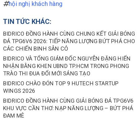
hội nghị khách hàng
TIN TỨC KHÁC:
BIDRICO ĐỒNG HÀNH CÙNG CHUNG KẾT GIẢI BÓNG
ĐÁ TPG6V6 2026: TIẾP NĂNG LƯỢNG BỨT PHÁ CHO
CÁC CHIẾN BINH SÂN CỎ
BIDRICO VÀ TỔNG GIÁM ĐỐC NGUYỄN ĐẶNG HIẾN
NHẬN BẰNG KHEN UBND TP.HCM TRONG PHONG
TRÀO THI ĐUA ĐỔI MỚI SÁNG TẠO
BIDRICO CHÀO ĐÓN TOP 9 HUTECH STARTUP
WINGS 2026
BIDRICO ĐỒNG HÀNH CÙNG GIẢI BÓNG ĐÁ TPG6V6
KHU VỰC CẦN THƠ: NẠP NĂNG LƯỢNG – BỨT PHÁ
ĐAM MÊ