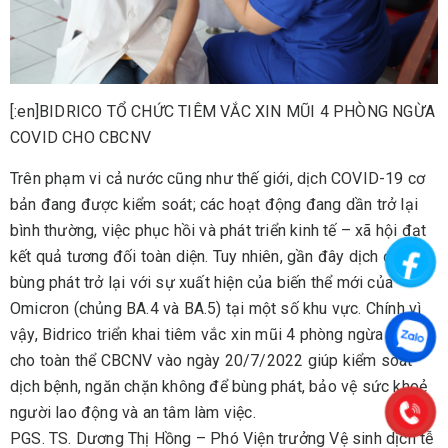
[:en]BIDRICO TỔ CHỨC TIÊM VẮC XIN MŨI 4 PHÒNG NGỪA
COVID CHO CBCNV
Trên phạm vi cả nước cũng như thế giới, dịch COVID-19 cơ
bản đang được kiểm soát; các hoạt động đang dần trở lại
bình thường, việc phục hồi và phát triển kinh tế – xã hội đạt
kết quả tương đối toàn diện. Tuy nhiên, gần đây dịch đã
bùng phát trở lại với sự xuất hiện của biến thể mới của
Omicron (chủng BA.4 và BA.5) tại một số khu vực. Chính vì
vậy, Bidrico triển khai tiêm vắc xin mũi 4 phòng ngừa Covid
cho toàn thể CBCNV vào ngày 20/7/2022 giúp kiểm soát
dịch bệnh, ngăn chặn không để bùng phát, bảo vệ sức khoẻ
người lao động và an tâm làm việc.
PGS. TS. Dương Thị Hồng – Phó Viện trưởng Vệ sinh dịch tễ