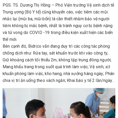
PGS. TS. Dương Thị Hồng – Phó Viện trưởng Vệ sinh dịch tễ
Trung ương (Bộ Y tế) cũng khuyến cáo, việc tiêm các mũi
nhắc lại (mũi ba, mũi bốn) là cần thiết nhằm bảo vệ người
tiêm không bị mắc bệnh, nhất là tránh nguy cơ bị bệnh nặng
và tử vong do COVID -19 trong điều kiện xuất hiện các biến
thể mới.
Bên cạnh đó, Bidrico vẫn đang duy trì các công tác phòng
chống dịch như: Rửa tay, sát khuẩn trước khi vào công ty;
Giữ khoảng cách tối thiểu 2m, không tập trung đông người;
Mang khẩu trang trong suốt quá trình làm việc; Vệ sinh, xịt
khuẩn phòng làm việc, kho hang, nhà xưởng hàng ngày; Phân
chia vị trí ăn uống theo vách ngăn; Khai báo y tế 2 lần/ngày…