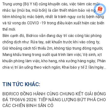
Trung ương (Bộ Y tế) cũng khuyến cáo, việc tiêm các mũi
nhắc lại (mũi ba, mũi bốn) là cần thiết nhằm bảo vệ người
tiêm không bị mắc bệnh, nhất là tránh nguy cơ bị bệnh nặng
và tử vong do COVID -19 trong điều kiện xuất hiện các biến
thể mới.
Bên cạnh đó, Bidrico vẫn đang duy trì các công tác phòng
chống dịch như: Rửa tay, sát khuẩn trước khi vào công ty;
Giữ khoảng cách tối thiểu 2m, không tập trung đông người;
Mang khẩu trang trong suốt quá trình làm việc; Vệ sinh, xịt
khuẩn phòng làm việc, kho hang, nhà xưởng hàng ngày; Phân
chia vị trí ăn uống theo vách ngăn; Khai báo y tế 2 lần/ngày…
TIN TỨC KHÁC:
BIDRICO ĐỒNG HÀNH CÙNG CHUNG KẾT GIẢI BÓNG
ĐÁ TPG6V6 2026: TIẾP NĂNG LƯỢNG BỨT PHÁ CHO
CÁC CHIẾN BINH SÂN CỎ