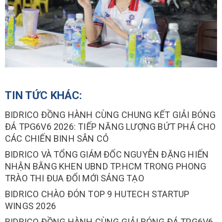
TIN TỨC KHÁC:
BIDRICO ĐỒNG HÀNH CÙNG CHUNG KẾT GIẢI BÓNG
ĐÁ TPG6V6 2026: TIẾP NĂNG LƯỢNG BỨT PHÁ CHO
CÁC CHIẾN BINH SÂN CỎ
BIDRICO VÀ TỔNG GIÁM ĐỐC NGUYỄN ĐẶNG HIẾN
NHẬN BẰNG KHEN UBND TP.HCM TRONG PHONG
TRÀO THI ĐUA ĐỔI MỚI SÁNG TẠO
BIDRICO CHÀO ĐÓN TOP 9 HUTECH STARTUP
WINGS 2026
BIDRICO ĐỒNG HÀNH CÙNG GIẢI BÓNG ĐÁ TPG6V6