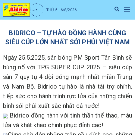
THỨ 5 - 6/8/2026
BIDRICO – TỰ HÀO ĐỒNG HÀNH CÙNG
SIÊU CÚP LỚN NHẤT SỚI PHỦI VIỆT NAM
Ngày 25.5.2025, sân bóng PM Sport Tân Bình sẽ
bùng nổ với TPG SUPER CUP 2025 – siêu cúp
sân 7 quy tụ 4 đội bóng mạnh nhất miền Trung
và Nam Bộ. Bidrico tự hào là nhà tài trợ chính,
tiếp sức cho hành trình rực lửa của những chiến
binh sới phủi xuất sắc nhất cả nước!
Bidrico đồng hành với tinh thần thể thao, máu
lửa và khát khao chinh phục đỉnh cao!
Cùng chờ đón những trận cầu đỉnh cao, những