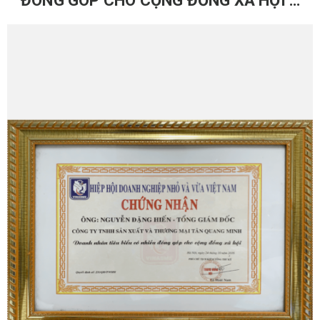
ĐÓNG GÓP CHO CỘNG ĐỒNG XÃ HỘI –
2016