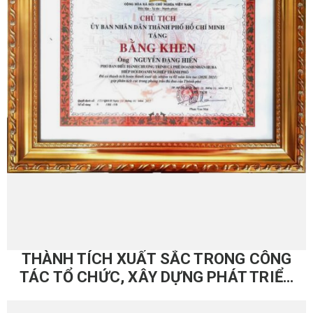
THÀNH TÍCH XUẤT SẮC TRONG CÔNG
TÁC TỔ CHỨC, XÂY DỰNG PHÁT TRIỂN
HỘI LTTP TP.HCM – 2007 – 2022