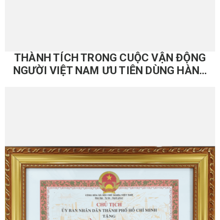
THÀNH TÍCH TRONG CUỘC VẬN ĐỘNG
NGƯỜI VIỆT NAM ƯU TIÊN DÙNG HÀNG
VIỆT NAM – (2009-2019)