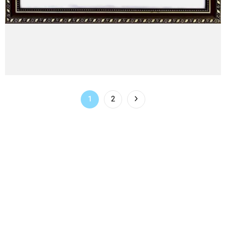
2
1
You're on page