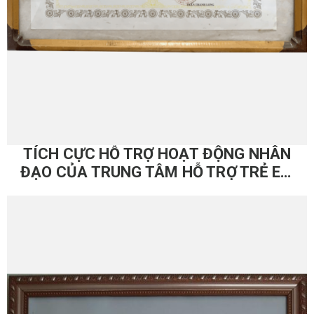
TÍCH CỰC HỖ TRỢ HOẠT ĐỘNG NHÂN
ĐẠO CỦA TRUNG TÂM HỖ TRỢ TRẺ EM
THIỆT THÒI – 2003