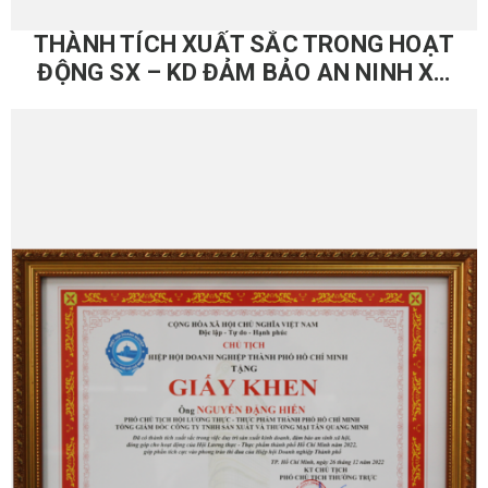
THÀNH TÍCH XUẤT SẮC TRONG HOẠT
ĐỘNG SX – KD ĐẢM BẢO AN NINH XÃ
HỘI – 2022