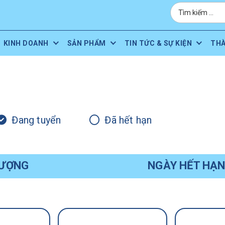
KINH DOANH
SẢN PHẨM
TIN TỨC & SỰ KIỆN
TH
Đang tuyển
Đã hết hạn
LƯỢNG
NGÀY HẾT HẠ