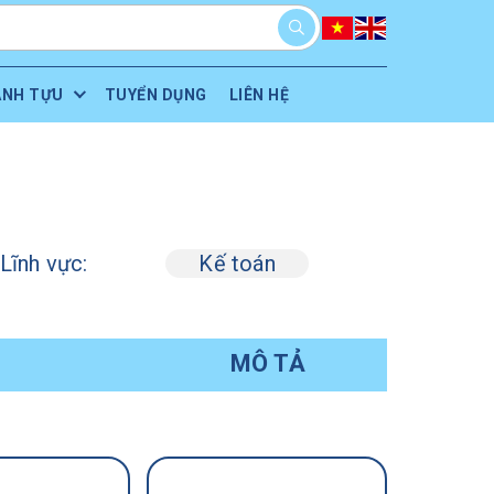
ÀNH TỰU
TUYỂN DỤNG
LIÊN HỆ
Lĩnh vực:
Kế toán
N
MÔ TẢ