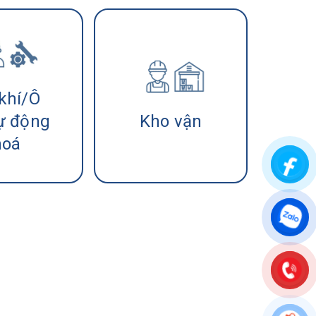
khí/Ô
ự động
Kho vận
hoá