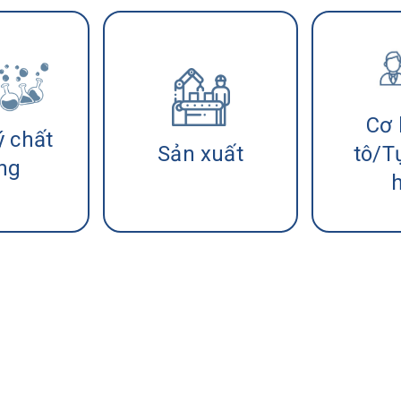
Cơ 
ý chất
Sản xuất
tô/T
ng