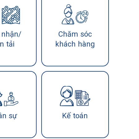
 nhận/
Chăm sóc
n tải
khách hàng
ân sự
Kế toán