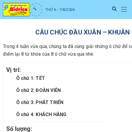
THỨ 6 - 7/8/2026
CÂU CHÚC ĐẦU XUÂN – KHUÂN 
Trong 4 tuần vừa qua, chúng ta đã cùng giải những ô chữ để 
điểm lại 8 từ khóa của 8 ô chữ vừa qua nhé.
Ô
chữ 1:
TẾT
Ô
chữ 2:
ĐOÀN VIÊN
Ô
chữ 3:
PHÁT TRIỂN
Ô
chữ 4:
KHÁCH HÀNG