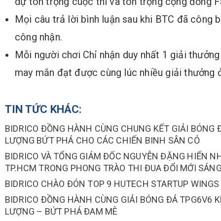
dự tôn trọng cuộc thi và tôn trọng cộng đồng 
Mọi câu trả lời bình luận sau khi BTC đã công
công nhận.
Mỗi người chơi Chỉ nhận duy nhất 1 giải thưởng 
may mắn đạt được cùng lúc nhiều giải thưởng ở
TIN TỨC KHÁC:
BIDRICO ĐỒNG HÀNH CÙNG CHUNG KẾT GIẢI BÓNG Đ
LƯỢNG BỨT PHÁ CHO CÁC CHIẾN BINH SÂN CỎ
BIDRICO VÀ TỔNG GIÁM ĐỐC NGUYỄN ĐẶNG HIẾN 
TP.HCM TRONG PHONG TRÀO THI ĐUA ĐỔI MỚI SÁN
BIDRICO CHÀO ĐÓN TOP 9 HUTECH STARTUP WINGS
BIDRICO ĐỒNG HÀNH CÙNG GIẢI BÓNG ĐÁ TPG6V6 
LƯỢNG – BỨT PHÁ ĐAM MÊ