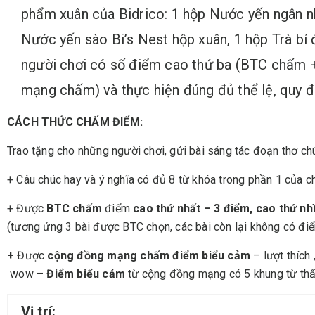
phẩm xuân của Bidrico: 1 hộp Nước yến ngân nh
Nước yến sào Bi’s Nest hộp xuân, 1 hộp Trà bí
người chơi có số điểm cao thứ ba (BTC chấm 
mạng chấm) và thực hiện đúng đủ thể lệ, quy đ
CÁCH THỨC CHẤM ĐIỂM:
Trao tặng cho những người chơi, gửi bài sáng tác đoạn thơ chú
+ Câu chúc hay và ý nghĩa có đủ 8 từ khóa trong phần 1 của ch
+ Được
BTC chấm
điểm
c
ao thứ nhất – 3 điểm, cao thứ nh
(tương ứng 3 bài được BTC chọn, các bài còn lại không có đi
+
Được
cộng đồng mạng chấm điểm biểu cảm
– lượt thích 
wow –
Điểm biểu cảm
từ cộng đồng mạng có 5 khung từ th