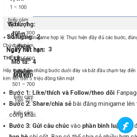
1 – 100
biểu cảm
1
101 – 300
điểm
2
+ Tham gia minigame hợp lệ: Thực hiện đầy đủ các bước, đúng
Chức.
biểu cảm
điểm
3
THỂ LỆ:
điểm
301 – 500
4
Hãy thực hiện những bước dưới đây và bắt đầu chạm tay đến n
điểm
biểu cảm
5 điểm
kim lên đến 5 triệu đồng tiền mặt
501 – 700
Bước 1: Like/thích và Follow/theo dõi
Fanpage
biểu cảm
Trên 701
Bước 2:
Share/chia sẻ
bài đăng minigame lên 
biểu cảm
công khai.
Bước 3:
Gửi câu chúc
vào
phần bình luận
bài 
bạn bè
chí cốt. Bạn có thể chia sẻ nhiều hơn cà