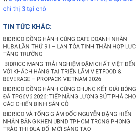
chỉ thị 3 tại chỗ
TIN TỨC KHÁC:
BIDRICO ĐỒNG HÀNH CÙNG CAFE DOANH NHÂN
HUBA LẦN THỨ 91 – LAN TỎA TINH THẦN HỢP LỰC
TĂNG TRƯỞNG
BIDRICO MANG TRẢI NGHIỆM ĐẬM CHẤT VIỆT ĐẾN
VỚI KHÁCH HÀNG TẠI TRIỂN LÃM VIETFOOD &
BEVERAGE – PROPACK VIETNAM 2026
BIDRICO ĐỒNG HÀNH CÙNG CHUNG KẾT GIẢI BÓNG
ĐÁ TPG6V6 2026: TIẾP NĂNG LƯỢNG BỨT PHÁ CHO
CÁC CHIẾN BINH SÂN CỎ
BIDRICO VÀ TỔNG GIÁM ĐỐC NGUYỄN ĐẶNG HIẾN
NHẬN BẰNG KHEN UBND TP.HCM TRONG PHONG
TRÀO THI ĐUA ĐỔI MỚI SÁNG TẠO