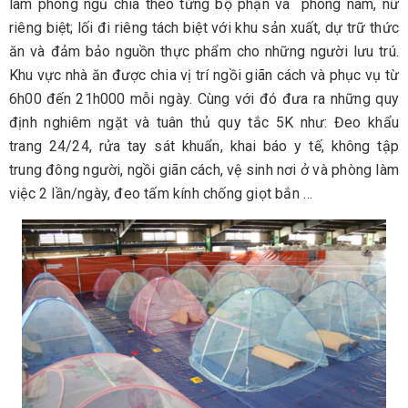
làm phòng ngủ chia theo từng bộ phận và phòng nam, nữ
riêng biệt; lối đi riêng tách biệt với khu sản xuất, dự trữ thức
ăn và đảm bảo nguồn thực phẩm cho những người lưu trú.
Khu vực nhà ăn được chia vị trí ngồi giãn cách và phục vụ từ
6h00 đến 21h000 mỗi ngày. Cùng với đó đưa ra những quy
định nghiêm ngặt và tuân thủ quy tắc 5K như: Đeo khẩu
trang 24/24, rửa tay sát khuẩn, khai báo y tế, không tập
trung đông người, ngồi giãn cách, vệ sinh nơi ở và phòng làm
việc 2 lần/ngày, đeo tấm kính chống giọt bắn …