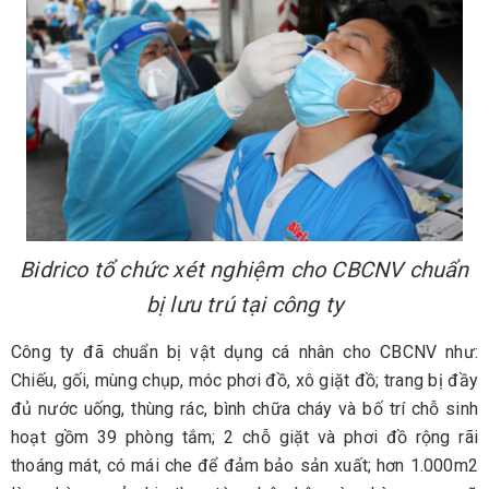
Bidrico tổ chức xét nghiệm cho CBCNV chuẩn
bị lưu trú tại công ty
Công ty đã chuẩn bị vật dụng cá nhân cho CBCNV như:
Chiếu, gối, mùng chụp, móc phơi đồ, xô giặt đồ; trang bị đầy
đủ nước uống, thùng rác, bình chữa cháy và bố trí chỗ sinh
hoạt gồm 39 phòng tắm; 2 chỗ giặt và phơi đồ rộng rãi
thoáng mát, có mái che để đảm bảo sản xuất; hơn 1.000m2