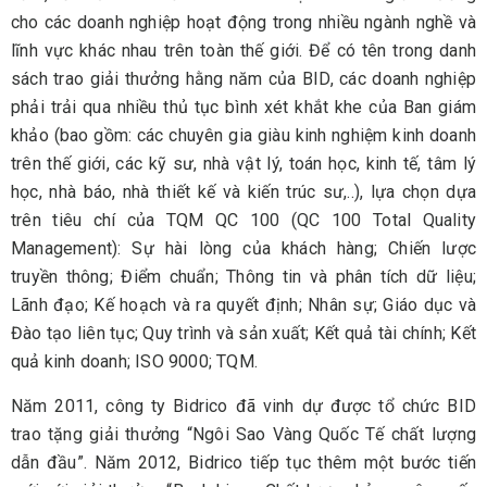
cho các doanh nghiệp hoạt động trong nhiều ngành nghề và
lĩnh vực khác nhau trên toàn thế giới. Để có tên trong danh
sách trao giải thưởng hằng năm của BID, các doanh nghiệp
phải trải qua nhiều thủ tục bình xét khắt khe của Ban giám
khảo (bao gồm: các chuyên gia giàu kinh nghiệm kinh doanh
trên thế giới, các kỹ sư, nhà vật lý, toán học, kinh tế, tâm lý
học, nhà báo, nhà thiết kế và kiến trúc sư,..), lựa chọn dựa
trên tiêu chí của TQM QC 100 (QC 100 Total Quality
Management): Sự hài lòng của khách hàng; Chiến lược
truyền thông; Điểm chuẩn; Thông tin và phân tích dữ liệu;
Lãnh đạo; Kế hoạch và ra quyết định; Nhân sự; Giáo dục và
Đào tạo liên tục; Quy trình và sản xuất; Kết quả tài chính; Kết
quả kinh doanh; ISO 9000; TQM.
Năm 2011, công ty Bidrico đã vinh dự được tổ chức BID
trao tặng giải thưởng “Ngôi Sao Vàng Quốc Tế chất lượng
dẫn đầu”. Năm 2012, Bidrico tiếp tục thêm một bước tiến