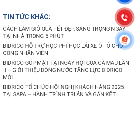
TIN TỨC KHÁC:
CÁCH LÀM GIỎ QUÀ TẾT ĐẸP, SANG TRỌNG NGAY
TẠI NHÀ TRONG 5 PHÚT
BIDRICO HỖ TRỢ HỌC PHÍ HỌC LÁI XE Ô TÔ CHO
CÔNG NHÂN VIÊN
BIDRICO GÓP MẶT TẠI NGÀY HỘI CUA CÀ MAU LẦN
II – GIỚI THIỆU DÒNG NƯỚC TĂNG LỰC BIDRICO
MỚI
BIDRICO TỔ CHỨC HỘI NGHỊ KHÁCH HÀNG 2025
TẠI SAPA – HÀNH TRÌNH TRI ÂN VÀ GẮN KẾT