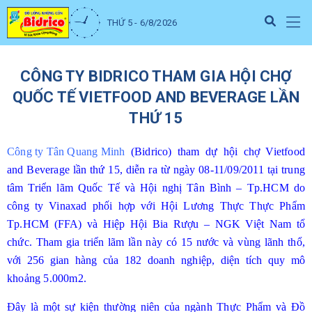
THỨ 5 - 6/8/2026
CÔNG TY BIDRICO THAM GIA HỘI CHỢ
QUỐC TẾ VIETFOOD AND BEVERAGE LẦN
THỨ 15
Công ty Tân Quang Minh
(Bidrico) tham dự hội chợ Vietfood
and Beverage lần thứ 15, diễn ra từ ngày 08-11/09/2011 tại trung
tâm Triển lãm Quốc Tế và Hội nghị Tân Bình – Tp.HCM do
công ty Vinaxad phối hợp với Hội Lương Thực Thực Phẩm
Tp.HCM (FFA) và Hiệp Hội Bia Rượu – NGK Việt Nam tổ
chức. Tham gia triển lãm lần này có 15 nước và vùng lãnh thổ,
với 256 gian hàng của 182 doanh nghiệp, diện tích quy mô
khoảng 5.000m2.
Đây là một sự kiện thường niên của ngành Thực Phẩm và Đồ