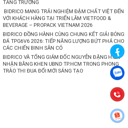
TĂNG TRƯỞNG
BIDRICO MANG TRẢI NGHIỆM ĐẬM CHẤT VIỆT ĐẾN
VỚI KHÁCH HÀNG TẠI TRIỂN LÃM VIETFOOD &
BEVERAGE – PROPACK VIETNAM 2026
BIDRICO ĐỒNG HÀNH CÙNG CHUNG KẾT GIẢI BÓNG
ĐÁ TPG6V6 2026: TIẾP NĂNG LƯỢNG BỨT PHÁ CHO
CÁC CHIẾN BINH SÂN CỎ
BIDRICO VÀ TỔNG GIÁM ĐỐC NGUYỄN ĐẶNG HIẾN
NHẬN BẰNG KHEN UBND TP.HCM TRONG PHONG
TRÀO THI ĐUA ĐỔI MỚI SÁNG TẠO