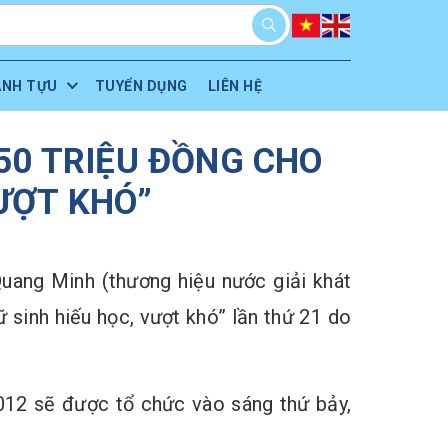
ÀNH TỰU
TUYỂN DỤNG
LIÊN HỆ
50 TRIỆU ĐỒNG CHO
VƯỢT KHÓ”
ng Minh (thương hiệu nước giải khát
sinh hiếu học, vượt khó” lần thứ 21 do
012 sẽ được tổ chức vào sáng thứ bảy,