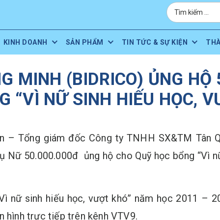
KINH DOANH
SẢN PHẨM
TIN TỨC & SỰ KIỆN
TH
G MINH (BIDRICO) ỦNG HỘ 
 “VÌ NỮ SINH HIẾU HỌC, 
n – Tổng giám đốc Công ty TNHH SX&TM Tân Qua
 Nữ 50.000.000đ ủng hộ cho Quỹ học bổng “Vì nữ 
“Vì nữ sinh hiếu học, vượt khó” năm học 2011 – 2
n hình trực tiếp trên kênh VTV9.