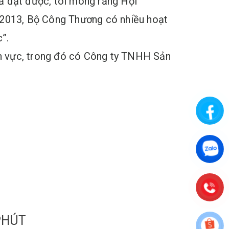
ả đạt được, tôi mong rằng Hội
m 2013, Bộ Công Thương có nhiều hoạt
c”.
nh vực, trong đó có Công ty TNHH Sản
PHÚT