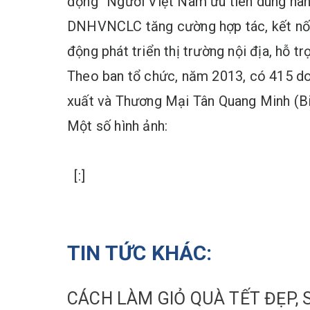
động “Người Việt Nam ưu tiên dùng hàn
DNHVNCLC tăng cường hợp tác, kết nối 
động phát triển thị trường nội địa, hỗ 
Theo ban tổ chức, năm 2013, có 415 d
xuất và Thương Mại Tân Quang Minh (Bi
Một số hình ảnh:
[:]
TIN TỨC KHÁC:
CÁCH LÀM GIỎ QUÀ TẾT ĐẸ