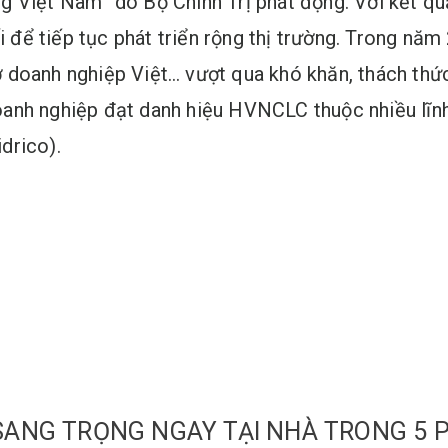
g Việt Nam” do Bộ Chính Trị phát động. Với kết qu
để tiếp tục phát triển rộng thị trường. Trong nă
trợ doanh nghiệp Việt… vượt qua khó khăn, thách thứ
oanh nghiệp đạt danh hiệu HVNCLC thuộc nhiều lĩ
drico).
P, SANG TRỌNG NGAY TẠI NHÀ TRONG 5 