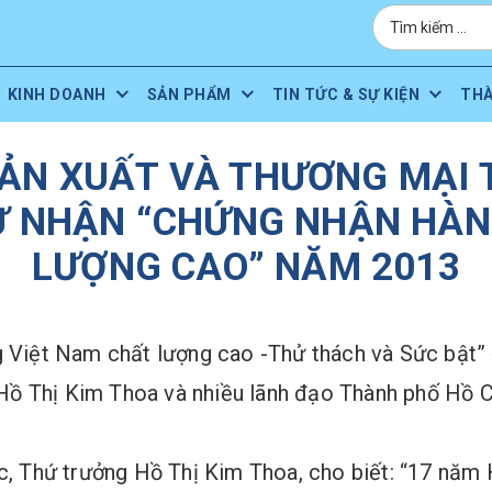
KINH DOANH
SẢN PHẨM
TIN TỨC & SỰ KIỆN
TH
SẢN XUẤT VÀ THƯƠNG MẠI 
DỰ NHẬN “CHỨNG NHẬN HÀ
LƯỢNG CAO” NĂM 2013
g Việt Nam chất lượng cao -Thử thách và Sức bật” 
Hồ Thị Kim Thoa và nhiều lãnh đạo Thành phố Hồ C
mạc, Thứ trưởng Hồ Thị Kim Thoa, cho biết: “17 nă