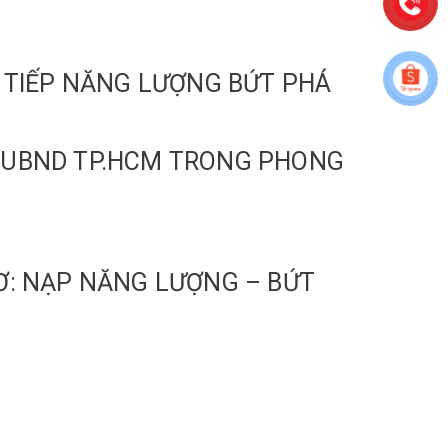
: TIẾP NĂNG LƯỢNG BỨT PHÁ
N UBND TP.HCM TRONG PHONG
Ơ: NẠP NĂNG LƯỢNG – BỨT