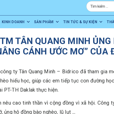
KINH DOANH
SẢN PHẨM
TIN TỨC & SỰ KIỆN
TH
TM TÂN QUANG MINH ỦNG 
NÂNG CÁNH ƯỚC MƠ” CỦA Đ
 công ty Tân Quang Minh – Bidrico đã tham gia mộ
hèo hiếu học, giúp các em tiếp tục con đường học
i PT-TH Daklak thực hiện.
 nêu cao tinh thần vì cộng đồng vì xã hội. Công 
, ủng hộ đồng bào nghèo, lũ lụt …