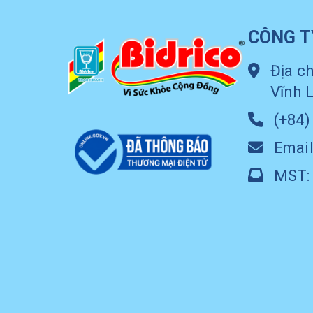
CÔNG T
Địa ch
Vĩnh 
(+84)
Email
MST: 