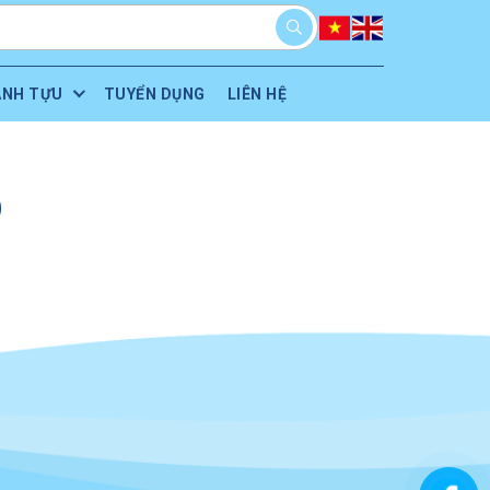
ÀNH TỰU
TUYỂN DỤNG
LIÊN HỆ
O