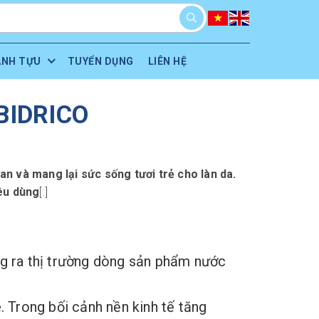
ÀNH TỰU
TUYỂN DỤNG
LIÊN HỆ
BIDRICO
an và mang lại sức sống tươi trẻ cho làn da.
êu dùng
[:]
ng ra thị trường dòng sản phẩm nước
 Trong bối cảnh nền kinh tế tăng