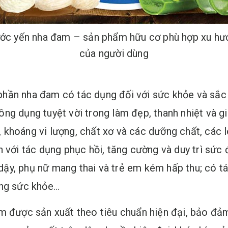
ớc yến nha đam – sản phẩm hữu cơ phù hợp xu hư
của người dùng
hần nha đam có tác dụng đối với sức khỏe và sắc 
g dụng tuyệt vời trong làm đẹp, thanh nhiệt và giả
khoáng vi lượng, chất xơ và các dưỡng chất, các l
n với tác dụng phục hồi, tăng cường và duy trì sứ
ậy, phụ nữ mang thai và trẻ em kém hấp thu; có t
ờng sức khỏe…
am được sản xuất theo tiêu chuẩn hiện đại, bảo đả