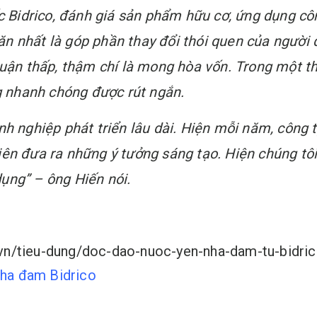
Bidrico, đánh giá sản phẩm hữu cơ, ứng dụng côn
n nhất là góp phần thay đổi thói quen của người d
huận thấp, thậm chí là mong hòa vốn. Trong một t
ng nhanh chóng được rút ngắn.
anh nghiệp phát triển lâu dài. Hiện mỗi năm, công
iên đưa ra những ý tưởng sáng tạo. Hiện chúng tôi
ụng” – ông Hiến nói.
om.vn/tieu-dung/doc-dao-nuoc-yen-nha-dam-tu-bid
nha đam Bidrico