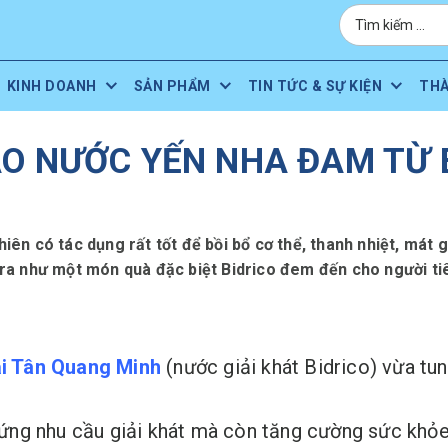
KINH DOANH
SẢN PHẨM
TIN TỨC & SỰ KIỆN
TH
O NƯỚC YẾN NHA ĐAM TỪ 
iên có tác dụng rất tốt để bồi bổ cơ thể, thanh nhiệt, mát g
ra như một món quà đặc biệt Bidrico đem đến cho người ti
i Tân Quang Minh
(nước giải khát Bidrico) vừa tu
ng nhu cầu giải khát mà còn tăng cường sức khỏe.