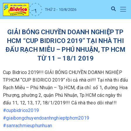
THỨ 2 - 10/8/2026
GIẢI BÓNG CHUYỀN DOANH NGHIỆP TP
HCM “CUP BIDRICO 2019” TẠI NHÀ THI
ĐẤU RẠCH MIỄU – PHÚ NHUẬN, TP HCM
TỪ 11 – 18/1 2019
Cup Bidrico 2019!!! GIẢI BÓNG CHUYỀN DOANH NGHIỆP
TP.HCM “CUP BIDRICO 2019” rồi cả nhà ơi!!! Tại nhà thi đấu
Rạch Miễu – Phú Nhuận – Tp.HCM, địa chỉ: số 1, đường Hoa
Phượng, phường 2, quận Phú Nhuận, Tp.HCM các ngày thi
đấu 11, 12, 13, 17, 18/1/2019!!! Cả nhà theo dõi nha!!!
#
cupbidrico2019
#
giaibongchuyendoanhnghieptphcm2019
#
sanrachmieuphunhuan