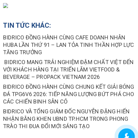
TIN TỨC KHÁC:
BIDRICO ĐỒNG HÀNH CÙNG CAFE DOANH NHÂN
HUBA LẦN THỨ 91 – LAN TỎA TINH THẦN HỢP LỰC
TĂNG TRƯỞNG
BIDRICO MANG TRẢI NGHIỆM ĐẬM CHẤT VIỆT ĐẾN
VỚI KHÁCH HÀNG TẠI TRIỂN LÃM VIETFOOD &
BEVERAGE – PROPACK VIETNAM 2026
BIDRICO ĐỒNG HÀNH CÙNG CHUNG KẾT GIẢI BÓNG
ĐÁ TPG6V6 2026: TIẾP NĂNG LƯỢNG BỨT PHÁ CHO
CÁC CHIẾN BINH SÂN CỎ
BIDRICO VÀ TỔNG GIÁM ĐỐC NGUYỄN ĐẶNG HIẾN
NHẬN BẰNG KHEN UBND TP.HCM TRONG PHONG
TRÀO THI ĐUA ĐỔI MỚI SÁNG TẠO