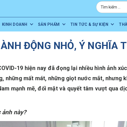
KINH DOANH
SẢN PHẨM
TIN TỨC & SỰ KIỆN
TH
ÀNH ĐỘNG NHỎ, Ý NGHĨA 
OVID-19 hiện nay đã đọng lại nhiều hình ảnh xúc
g, những mất mát, những giọt nước mắt, nhưng k
ệt Nam mạnh mẽ, đối mặt và quyết tâm vượt qua d
 ảnh này?