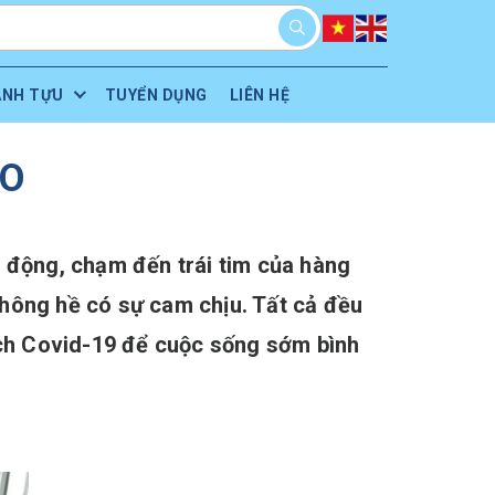
ÀNH TỰU
TUYỂN DỤNG
LIÊN HỆ
TO
 động, chạm đến trái tim của hàng
hông hề có sự cam chịu. Tất cả đều
ịch Covid-19 để cuộc sống sớm bình