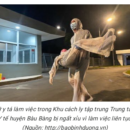
 y tá làm việc trong Khu cách ly tập trung Trung 
Y tế huyện Bàu Bàng bị ngất xỉu vì làm việc liên tục
(Nguồn: http://baobinhduong.vn)