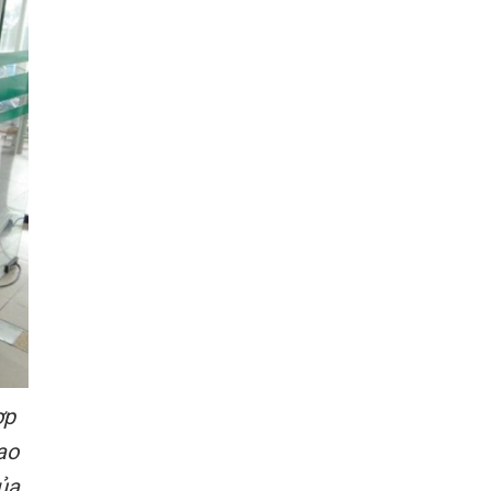
ợp
ao
ủa