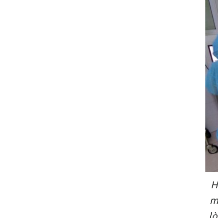
H
m
l