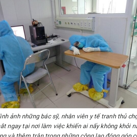
ình ảnh những bác sỹ, nhân viên y tế tranh thủ ch
ắt ngay tại nơi làm việc khiến ai nấy không khỏi n
òng và thêm trân trọng những công lao đóng góp c