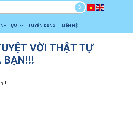
ÀNH TỰU
TUYỂN DỤNG
LIÊN HỆ
TUYỆT VỜI THẬT TỰ
 BẠN!!!
!!!