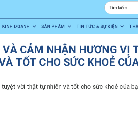
KINH DOANH
SẢN PHẨM
TIN TỨC & SỰ KIỆN
TH
 VÀ CẢM NHẬN HƯƠNG VỊ 
VÀ TỐT CHO SỨC KHOẺ CỦA
uyệt vời thật tự nhiên và tốt cho sức khoẻ của bạn