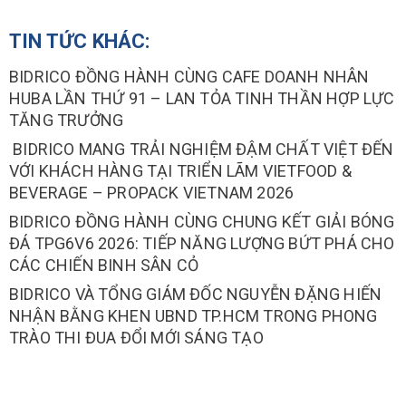
TIN TỨC KHÁC:
BIDRICO ĐỒNG HÀNH CÙNG CAFE DOANH NHÂN
HUBA LẦN THỨ 91 – LAN TỎA TINH THẦN HỢP LỰC
TĂNG TRƯỞNG
BIDRICO MANG TRẢI NGHIỆM ĐẬM CHẤT VIỆT ĐẾN
VỚI KHÁCH HÀNG TẠI TRIỂN LÃM VIETFOOD &
BEVERAGE – PROPACK VIETNAM 2026
BIDRICO ĐỒNG HÀNH CÙNG CHUNG KẾT GIẢI BÓNG
ĐÁ TPG6V6 2026: TIẾP NĂNG LƯỢNG BỨT PHÁ CHO
CÁC CHIẾN BINH SÂN CỎ
BIDRICO VÀ TỔNG GIÁM ĐỐC NGUYỄN ĐẶNG HIẾN
NHẬN BẰNG KHEN UBND TP.HCM TRONG PHONG
TRÀO THI ĐUA ĐỔI MỚI SÁNG TẠO