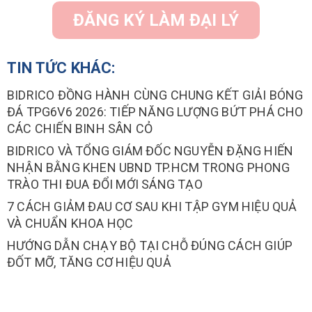
ĐĂNG KÝ LÀM ĐẠI LÝ
TIN TỨC KHÁC:
BIDRICO ĐỒNG HÀNH CÙNG CHUNG KẾT GIẢI BÓNG
ĐÁ TPG6V6 2026: TIẾP NĂNG LƯỢNG BỨT PHÁ CHO
CÁC CHIẾN BINH SÂN CỎ
BIDRICO VÀ TỔNG GIÁM ĐỐC NGUYỄN ĐẶNG HIẾN
NHẬN BẰNG KHEN UBND TP.HCM TRONG PHONG
TRÀO THI ĐUA ĐỔI MỚI SÁNG TẠO
7 CÁCH GIẢM ĐAU CƠ SAU KHI TẬP GYM HIỆU QUẢ
VÀ CHUẨN KHOA HỌC
HƯỚNG DẪN CHẠY BỘ TẠI CHỖ ĐÚNG CÁCH GIÚP
ĐỐT MỠ, TĂNG CƠ HIỆU QUẢ