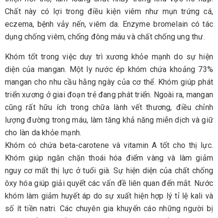
Chất này có lợi trong điều kiện viêm như mụn trứng cá,
eczema, bệnh vảy nến, viêm da. Enzyme bromelain có tác
dụng chống viêm, chống đông máu và chất chống ung thư.
Khóm tốt trong việc duy trì xương khỏe mạnh do sự hiện
diện của mangan. Một ly nước ép khóm chứa khoảng 73%
mangan cho nhu cầu hằng ngày của cơ thể. Khóm giúp phát
triển xương ở giai đoạn trẻ đang phát triển. Ngoài ra, mangan
cũng rất hữu ích trong chữa lành vết thương, điều chỉnh
lượng đường trong máu, làm tăng khả năng miễn dịch và giữ
cho làn da khỏe mạnh.
Khóm có chứa beta-carotene và vitamin A tốt cho thị lực.
Khóm giúp ngăn chặn thoái hóa điểm vàng và làm giảm
nguy cơ mất thị lực ở tuổi già. Sự hiện diện của chất chống
ôxy hóa giúp giải quyết các vấn đề liên quan đến mắt. Nước
khóm làm giảm huyết áp do sự xuất hiện hợp lý tỉ lệ kali và
số ít tiền natri. Các chuyên gia khuyến cáo những người bị