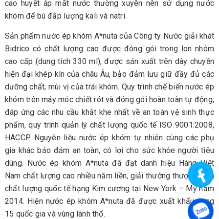
cao huyết áp mất nước thường xuyên nên sử dụng nước
khóm để bù đắp lượng kali và natri.
Sản phẩm nước ép khóm A*nuta của Công ty Nước giải khát
Bidrico có chất lượng cao được đóng gói trong lon nhôm
cao cấp (dung tích 330 ml), được sản xuất trên dây chuyền
hiện đại khép kín của châu Âu, bảo đảm lưu giữ đầy đủ các
dưỡng chất, mùi vị của trái khóm. Quy trình chế biến nước ép
khóm trên máy móc chiết rót và đóng gói hoàn toàn tự động,
đáp ứng các nhu cầu khắt khe nhất về an toàn vệ sinh thực
phẩm, quy trình quản lý chất lượng quốc tế ISO 9001:2008,
HACCP. Nguyên liệu nước ép khóm tự nhiên cùng các phụ
gia khác bảo đảm an toàn, có lợi cho sức khỏe người tiêu
dùng. Nước ép khóm A*nuta đã đạt danh hiệu Hàng Việt
Nam chất lượng cao nhiều năm liền, giải thưởng thượng đỉnh
chất lượng quốc tế hạng Kim cương tại New York – Mỹ năm
2014. Hiện nước ép khóm A*nuta đã được xuất khẩu sang
15 quốc gia và vùng lãnh thổ.