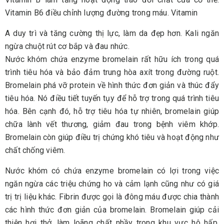
Vitamin B6 điều chỉnh lượng đường trong máu. Vitamin
A duy trì và tăng cường thị lực, làm da đẹp hơn. Kali ngăn
ngừa chuột rút cơ bắp và đau nhức.
Nước khóm chứa enzyme bromelain rất hữu ích trong quá
trình tiêu hóa và bảo đảm trung hòa axít trong đường ruột.
Bromelain phá vỡ protein về hình thức đơn giản và thúc đẩy
tiêu hóa. Nó điều tiết tuyến tụy để hỗ trợ trong quá trình tiêu
hóa. Bên cạnh đó, hỗ trợ tiêu hóa tự nhiên, bromelain giúp
chữa lành vết thương, giảm đau trong bệnh viêm khớp.
Bromelain còn giúp điều trị chứng khó tiêu và hoạt động như
chất chống viêm.
Nước khóm có chứa enzyme bromelain có lợi trong việc
ngăn ngừa các triệu chứng ho và cảm lạnh cũng như có giá
trị trị liệu khác. Fibrin được gọi là đông máu được chia thành
các hình thức đơn giản của bromelain. Bromelain giúp cải
thiện hơi thở, làm loãng chất nhầy trong khu vực hô hấp.