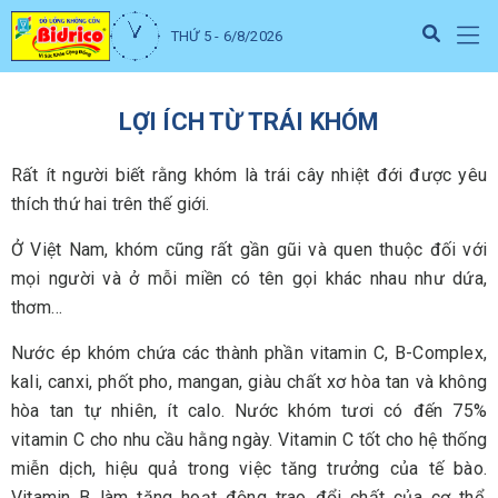
THỨ 5 - 6/8/2026
LỢI ÍCH TỪ TRÁI KHÓM
Rất ít người biết rằng khóm là trái cây nhiệt đới được yêu
thích thứ hai trên thế giới.
Ở Việt Nam, khóm cũng rất gần gũi và quen thuộc đối với
mọi người và ở mỗi miền có tên gọi khác nhau như dứa,
thơm…
Nước ép khóm chứa các thành phần vitamin C, B-Complex,
kali, canxi, phốt pho, mangan, giàu chất xơ hòa tan và không
hòa tan tự nhiên, ít calo. Nước khóm tươi có đến 75%
vitamin C cho nhu cầu hằng ngày. Vitamin C tốt cho hệ thống
miễn dịch, hiệu quả trong việc tăng trưởng của tế bào.
Vitamin B làm tăng hoạt động trao đổi chất của cơ thể.