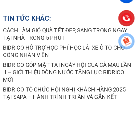
TIN TỨC KHÁC:
CÁCH LÀM GIỎ QUÀ TẾT ĐẸP, SANG TRỌNG NGAY
TẠI NHÀ TRONG 5 PHÚT
BIDRICO HỖ TRỢ HỌC PHÍ HỌC LÁI XE Ô TÔ CHO
CÔNG NHÂN VIÊN
BIDRICO GÓP MẶT TẠI NGÀY HỘI CUA CÀ MAU LẦN
II – GIỚI THIỆU DÒNG NƯỚC TĂNG LỰC BIDRICO
MỚI
BIDRICO TỔ CHỨC HỘI NGHỊ KHÁCH HÀNG 2025
TẠI SAPA – HÀNH TRÌNH TRI ÂN VÀ GẮN KẾT