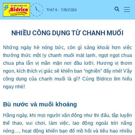
THỨ 6 - 7/8/2026
NHIỀU CÔNG DỤNG TỪ CHANH MUỐI
Những ngày hè nóng bức, còn gì sảng khoái hơn việc
thưởng thức một ly chanh muối mát lạnh, ngọt ngọt chua
chua pha lẫn vị mằn mặn nơi đầu lưỡi. Hương vị thơm
ngon, kích thích vị giác sẽ khiến bạn “nghiện” đấy nhé! Vậy
công dụng của chanh muối là gì? Cùng Bidrico tìm hiểu
ngay nhé!
Bù nước và muối khoáng
Hằng ngày, khi mọi người vận động như thi đấu, tập luyện
thể thao, vui chơi, làm việc, lao động ngoài trời nắng
nóng…, hoạt động khiến bạn đổ mồ hôi và tiêu hao nhiều