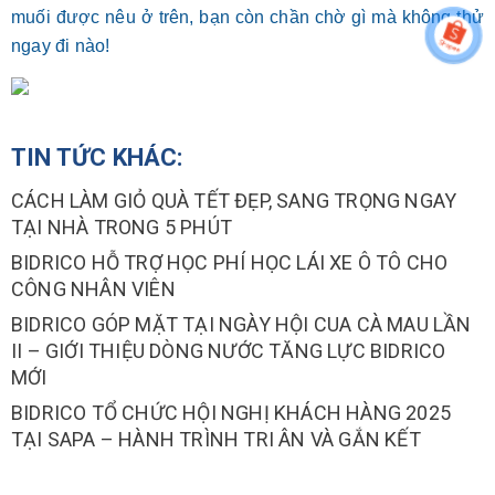
muối được nêu ở trên, bạn còn chần chờ gì mà không thử
ngay đi nào!
TIN TỨC KHÁC:
CÁCH LÀM GIỎ QUÀ TẾT ĐẸP, SANG TRỌNG NGAY
TẠI NHÀ TRONG 5 PHÚT
BIDRICO HỖ TRỢ HỌC PHÍ HỌC LÁI XE Ô TÔ CHO
CÔNG NHÂN VIÊN
BIDRICO GÓP MẶT TẠI NGÀY HỘI CUA CÀ MAU LẦN
II – GIỚI THIỆU DÒNG NƯỚC TĂNG LỰC BIDRICO
MỚI
BIDRICO TỔ CHỨC HỘI NGHỊ KHÁCH HÀNG 2025
TẠI SAPA – HÀNH TRÌNH TRI ÂN VÀ GẮN KẾT