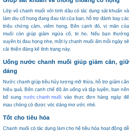
Giúp sát khuẩn và thông thoáng cổ họng
Lớp vỏ chanh muối với tinh dầu có tác dụng sát khuẩn và
làm dịu cổ họng đang đau rát của bạn, hỗ trợ đánh bay các
triệu chứng cảm, viêm họng. Bên cạnh đó, vị mặn của
muối còn giúp giảm ngứa cổ, trị ho. Nếu bạn thường
xuyên bị đau họng nhẹ, một ly chanh muối ấm mỗi ngày sẽ
cải thiện đáng kể tình trạng này.
Uống nước chanh muối giúp giảm cân, giữ
dáng
Nước chanh giúp tiêu hủy lượng mỡ thừa, hỗ trợ giảm cân
hiệu quả. Bên cạnh chế độ ăn uống và tập luyện, bạn nên
bổ sung
nước chanh muối
vào thực đơn hàng ngày để
mau chóng có được vóc dáng mơ ước nhé.
Tốt cho tiêu hóa
Chanh muối có tác dụng làm cho hệ tiêu hóa hoạt động dễ