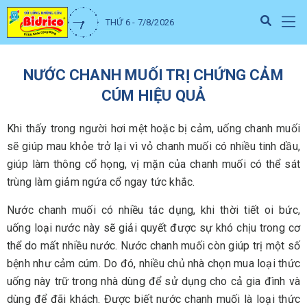
THỨ 6 - 7/8/2026
NƯỚC CHANH MUỐI TRỊ CHỨNG CẢM
CÚM HIỆU QUẢ
Khi thấy trong người hơi mệt hoặc bị cảm, uống chanh muối
sẽ giúp mau khỏe trở lại vì vỏ chanh muối có nhiều tinh dầu,
giúp làm thông cổ họng, vị mặn của chanh muối có thể sát
trùng làm giảm ngứa cổ ngay tức khắc.
Nước chanh muối có nhiều tác dụng, khi thời tiết oi bức,
uống loại nước này sẽ giải quyết được sự khó chịu trong cơ
thể do mất nhiều nước. Nước chanh muối còn giúp trị một số
bệnh như cảm cúm. Do đó, nhiều chủ nhà chọn mua loại thức
uống này trữ trong nhà dùng để sử dụng cho cả gia đình và
dùng để đãi khách. Được biết nước chanh muối là loại thức