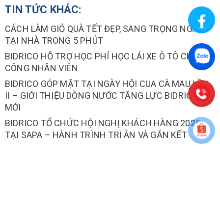
TIN TỨC KHÁC:
CÁCH LÀM GIỎ QUÀ TẾT ĐẸP, SANG TRỌNG NGAY
TẠI NHÀ TRONG 5 PHÚT
BIDRICO HỖ TRỢ HỌC PHÍ HỌC LÁI XE Ô TÔ CHO
CÔNG NHÂN VIÊN
BIDRICO GÓP MẶT TẠI NGÀY HỘI CUA CÀ MAU LẦN
II – GIỚI THIỆU DÒNG NƯỚC TĂNG LỰC BIDRICO
MỚI
BIDRICO TỔ CHỨC HỘI NGHỊ KHÁCH HÀNG 2025
TẠI SAPA – HÀNH TRÌNH TRI ÂN VÀ GẮN KẾT