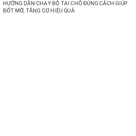
HƯỚNG DẪN CHẠY BỘ TẠI CHỖ ĐÚNG CÁCH GIÚP
ĐỐT MỠ, TĂNG CƠ HIỆU QUẢ