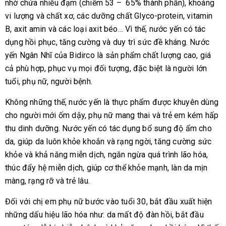
nhờ chứa nhiều đạm (chiếm 53 – 65% thành phần), khoáng
vi lượng và chất xơ, các dưỡng chất Glyco-protein, vitamin
B, axit amin và các loại axit béo… Vì thế, nước yến có tác
dụng hồi phục, tăng cường và duy trì sức đề kháng. Nước
yến Ngân Nhĩ của Bidirco là sản phẩm chất lượng cao, giá
cả phù hợp, phục vụ mọi đối tượng, đặc biệt là người lớn
tuổi, phụ nữ, người bệnh.
Không những thế, nước yến là thực phẩm được khuyên dùng
cho người mới ốm dậy, phụ nữ mang thai và trẻ em kém hấp
thu dinh dưỡng. Nước yến có tác dụng bổ sung độ ẩm cho
da, giúp da luôn khỏe khoắn và rạng ngời, tăng cường sức
khỏe và khả năng miễn dịch, ngăn ngừa quá trình lão hóa,
thúc đẩy hệ miễn dịch, giúp cơ thể khỏe mạnh, làn da mịn
màng, rạng rỡ và trẻ lâu.
Đối với chị em phụ nữ bước vào tuổi 30, bắt đầu xuất hiện
những dấu hiệu lão hóa như: da mất độ đàn hồi, bắt đầu