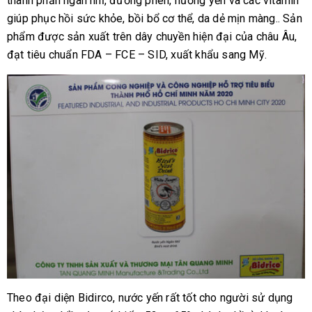
thành phần ngân nhĩ, đường phèn, hương yến và các vitamin
giúp phục hồi sức khỏe, bồi bổ cơ thể, da dẻ mịn màng.. Sản
phẩm được sản xuất trên dây chuyền hiện đại của châu Âu,
đạt tiêu chuẩn FDA – FCE – SID, xuất khẩu sang Mỹ.
Theo đại diện Bidirco, nước yến rất tốt cho người sử dụng