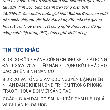
Nhà máy sản xuất đa chức năng của Bidrico được đầu tư
tại KCN Vĩnh Lộc, Bình Chánh trên tổng diện tích
15.000m2. Sản phẩm nước giải khát Bidrico được sản xuất
trên nhiều dây chuyền hiện đại hàng đầu trên thế giới từ:
Pháp, Đức, Thụy Điển… với công nghệ chiết rót tự động,
công nghệ tiệt trùng UHT, công nghệ chiết nóng…
TIN TỨC KHÁC:
BIDRICO ĐỒNG HÀNH CÙNG CHUNG KẾT GIẢI BÓNG
ĐÁ TPG6V6 2026: TIẾP NĂNG LƯỢNG BỨT PHÁ CHO
CÁC CHIẾN BINH SÂN CỎ
BIDRICO VÀ TỔNG GIÁM ĐỐC NGUYỄN ĐẶNG HIẾN
NHẬN BẰNG KHEN UBND TP.HCM TRONG PHONG
TRÀO THI ĐUA ĐỔI MỚI SÁNG TẠO
7 CÁCH GIẢM ĐAU CƠ SAU KHI TẬP GYM HIỆU QUẢ
VÀ CHUẨN KHOA HỌC