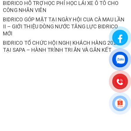
BIDRICO HỖ TRỢ HỌC PHÍ HỌC LÁI XE Ô TÔ CHO
CÔNG NHÂN VIÊN
BIDRICO GÓP MẶT TẠI NGÀY HỘI CUA CÀ MAU LẦN
II – GIỚI THIỆU DÒNG NƯỚC TĂNG LỰC BIDRICO
MỚI
BIDRICO TỔ CHỨC HỘI NGHỊ KHÁCH HÀNG 2025
TẠI SAPA – HÀNH TRÌNH TRI ÂN VÀ GẮN KẾT