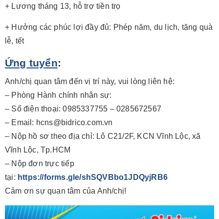
+ Lương tháng 13, hỗ trợ tiền trọ
+ Hưởng các phúc lợi đầy đủ: Phép năm, du lịch, tặng quà
lễ, tết
Ứng tuyển
:
Anh/chị quan tâm đến vị trí này, vui lòng liên hệ:
– Phòng Hành chính nhân sự:
– Số điện thoại: 0985337755 – 0285672567
– Email: hcns@bidrico.com.vn
– Nộp hồ sơ theo địa chỉ: Lô C21/2F, KCN Vĩnh Lộc, xã
Vĩnh Lộc, Tp.HCM
– Nộp đơn trực tiếp
tại:
https://forms.gle/shSQVBbo1JDQyjRB6
Cảm ơn sự quan tâm của Anh/chị!