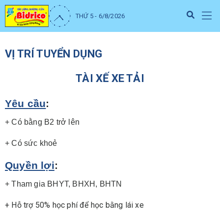
THỨ 5 - 6/8/2026
VỊ TRÍ TUYỂN DỤNG
TÀI XẾ XE TẢI
Yêu cầu
:
+ Có bằng B2 trở lên
+ Có sức khoẻ
Quyền lợi
:
+ Tham gia BHYT, BHXH, BHTN
+ Hỗ trợ 50% học phí để học bằng lái xe