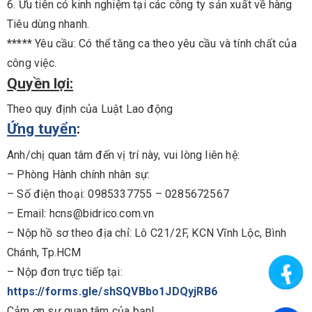
6. Ưu tiên có kinh nghiệm tại các công ty sản xuất về hàng
Tiêu dùng nhanh.
***** Yêu cầu: Có thể tăng ca theo yêu cầu và tính chất của
công việc.
Quyền lợi:
Theo quy định của Luật Lao động
Ứng tuyển
:
Anh/chị quan tâm đến vị trí này, vui lòng liên hệ:
– Phòng Hành chính nhân sự:
– Số điện thoại: 0985337755 – 0285672567
– Email: hcns@bidrico.com.vn
– Nộp hồ sơ theo địa chỉ: Lô C21/2F, KCN Vĩnh Lộc, Bình
Chánh, Tp.HCM
– Nộp đơn trực tiếp tại:
https://forms.gle/shSQVBbo1JDQyjRB6
Cảm ơn sự quan tâm của bạn!