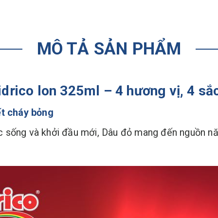
MÔ TẢ SẢN PHẨM
drico lon 325ml – 4 hương vị, 4 sắ
ết cháy bỏng
 sống và khởi đầu mới, Dâu đỏ mang đến nguồn nă