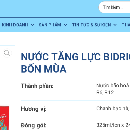
KINH DOANH
SẢN PHẨM
TIN TỨC & SỰ KIỆN
TH
NƯỚC TĂNG LỰC BIDRI
BỐN MÙA
Thành phần:
Nước bão hoà 
B6, B12…
Hương vị:
Chanh bạc hà, 
Đóng gói:
325ml/lon x 24