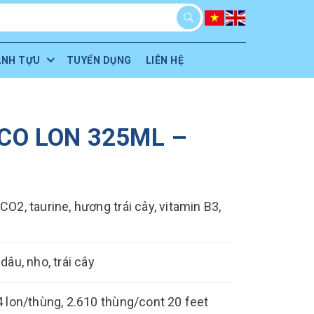
ÀNH TỰU
TUYỂN DỤNG
LIÊN HỆ
CO LON 325ML –
CO2, taurine, hương trái cây, vitamin B3,
dâu, nho, trái cây
 lon/thùng, 2.610 thùng/cont 20 feet