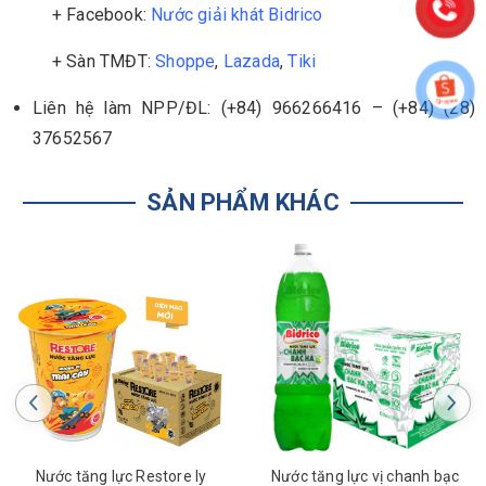
+ Facebook:
Nước giải khát Bidrico
+ Sàn TMĐT:
Shoppe
,
Lazada
,
Tiki
Liên hệ làm NPP/ĐL: (+84) 966266416 – (+84) (28)
37652567
SẢN PHẨM KHÁC
Nước tăng lực Restore ly
Nước tăng lực vị chanh bạc