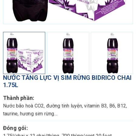
NƯỚC TĂNG LỰC VỊ SIM RỪNG BIDRICO CHAI
1.75L
Thành phần:
Nước bão hoà CO2, đường tinh luyện, vitamin B3, B6, B12,
taurine, hương sim rừng…
Đóng gói:
1,75l/chai x 12 chai/thùng, 700 thùng/cont 20 feet