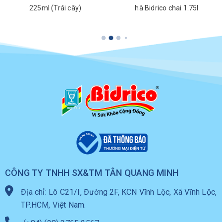
225ml (Trái cây)
hà Bidrico chai 1.75l
CÔNG TY TNHH SX&TM TÂN QUANG MINH
Địa chỉ: Lô C21/I, Đường 2F, KCN Vĩnh Lộc, Xã Vĩnh Lộc,
TP.HCM, Việt Nam.