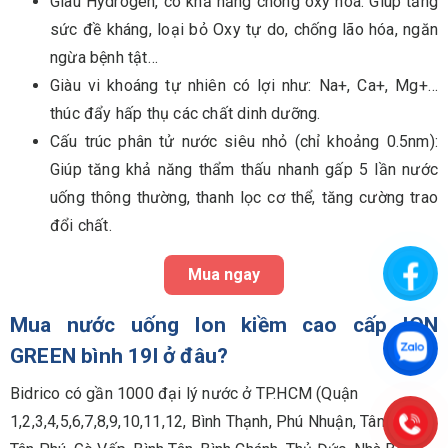
Giàu Hydrogen, có khả năng chống oxy hoá: Giúp tăng
sức đề kháng, loại bỏ Oxy tự do, chống lão hóa, ngăn
ngừa bệnh tật…
Giàu vi khoáng tự nhiên có lợi như: Na+, Ca+, Mg+…
thúc đẩy hấp thụ các chất dinh dưỡng.
Cấu trúc phân tử nước siêu nhỏ (chỉ khoảng 0.5nm):
Giúp tăng khả năng thẩm thấu nhanh gấp 5 lần nước
uống thông thường, thanh lọc cơ thể, tăng cường trao
đổi chất.
Mua ngay
Mua nước uống Ion kiềm cao cấp ION
GREEN bình 19l ở đâu?
Bidrico có gần 1000 đại lý nước ở TP.HCM (Quận
1,2,3,4,5,6,7,8,9,10,11,12, Bình Thạnh, Phú Nhuận, Tân Bình,