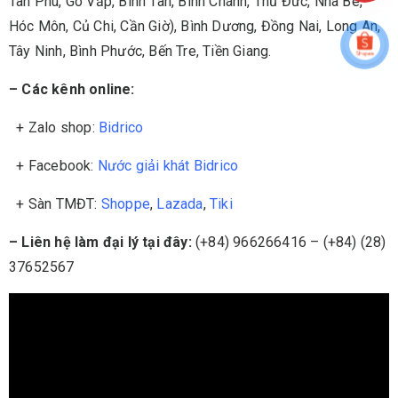
Tân Phú, Gò Vấp, Bình Tân, Bình Chánh, Thủ Đức, Nhà Bè,
Hóc Môn, Củ Chi, Cần Giờ), Bình Dương, Đồng Nai, Long An,
Tây Ninh, Bình Phước, Bến Tre, Tiền Giang.
– Các kênh online:
+ Zalo shop:
Bidrico
+ Facebook:
Nước giải khát Bidrico
+ Sàn TMĐT:
Shoppe
,
Lazada
,
Tiki
– Liên hệ làm đại lý tại đây:
(+84) 966266416 – (+84) (28)
37652567