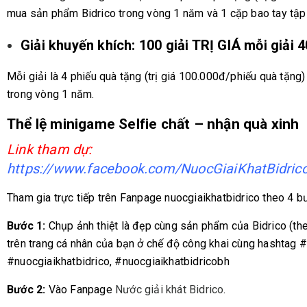
mua sản phẩm Bidrico trong vòng 1 năm và 1 cặp bao tay tập
Giải khuyến khích: 100 giải TRỊ GIÁ mỗi giải 
Mỗi giải là 4 phiếu quà tặng (trị giá 100.000đ/phiếu quà tặn
trong vòng 1 năm.
Thể lệ minigame Selfie chất – nhận quà xinh
Link tham dự:
https://www.facebook.com/NuocGiaiKhatBidri
Tham gia trực tiếp trên Fanpage nuocgiaikhatbidrico theo 4 b
Bước 1:
Chụp ảnh thiệt là đẹp cùng
sản phẩm của Bidrico
(the
trên trang cá nhân của bạn ở chế độ công khai cùng hashtag #
#nuocgiaikhatbidrico, #nuocgiaikhatbidricobh
Bước 2:
Vào Fanpage
Nước giải khát Bidrico
.