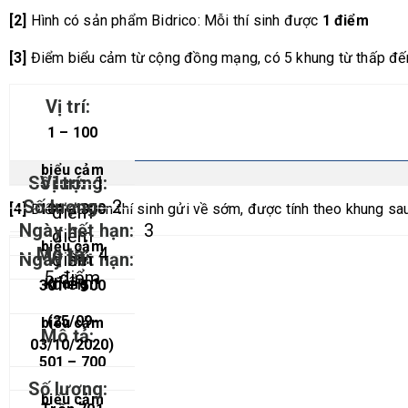
[2]
Hình có sản phẩm Bidrico: Mỗi thí sinh được
1 điểm
[3]
Điểm biểu cảm từ cộng đồng mạng, có 5 khung từ thấp đế
1 – 100
biểu cảm
1
2
[4]
Điểm ưu tiên thí sinh gửi về sớm, được tính theo khung sau
101 – 300
điểm
3
điểm
biểu cảm
4
điểm
5 điểm
điểm
Khung 1
301 – 500
(2
5
/09-
biểu cảm
03/10/2020)
501 – 700
biểu cảm