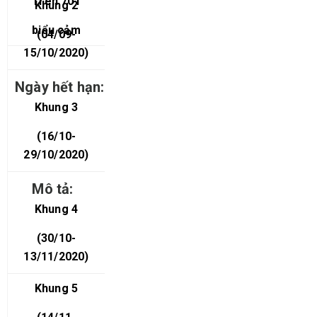
Trên 701
Khung 2
biểu cảm
(04/09-
15
/10/2020)
Khung 3
(16/10-
29
/10/2020)
Khung 4
(30/10-
13
/11/2020)
Khung 5