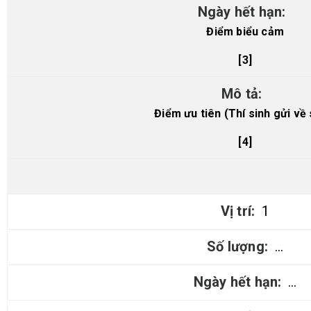
Điểm biểu cảm
[3]
Điểm ưu tiên (Thí sinh gửi về
[4]
1
…
…