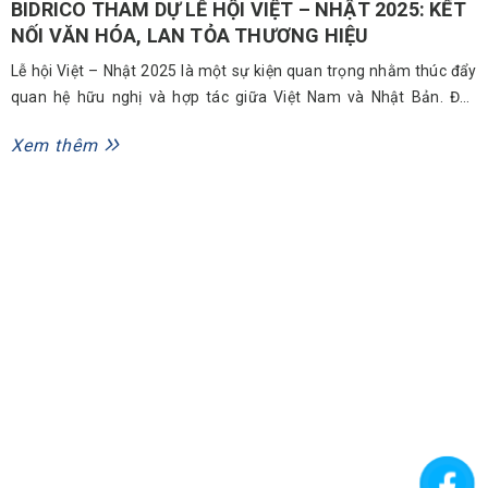
BIDRICO THAM DỰ LỄ HỘI VIỆT – NHẬT 2025: KẾT
NỐI VĂN HÓA, LAN TỎA THƯƠNG HIỆU
Lễ hội Việt – Nhật 2025 là một sự kiện quan trọng nhằm thúc đẩy
quan hệ hữu nghị và hợp tác giữa Việt Nam và Nhật Bản. Đây
không chỉ là nơi giao lưu văn hóa, giới thiệu nghệ thuật truyền
Xem thêm
thống, ẩm thực đặc sắc của hai quốc gia mà còn là cơ...