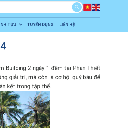
ÀNH TỰU
TUYỂN DỤNG
LIÊN HỆ
24
m Building 2 ngày 1 đêm tại Phan Thiết
 giải trí, mà còn là cơ hội quý báu để
n kết trong tập thể.