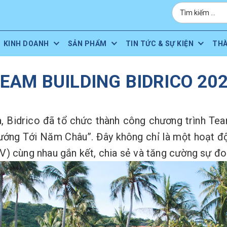
KINH DOANH
SẢN PHẨM
TIN TỨC & SỰ KIỆN
TH
EAM BUILDING BIDRICO 20
 Bidrico đã tổ chức thành công chương trình Tea
ng Tới Năm Châu”. Đây không chỉ là một hoạt động
) cùng nhau gắn kết, chia sẻ và tăng cường sự đoà