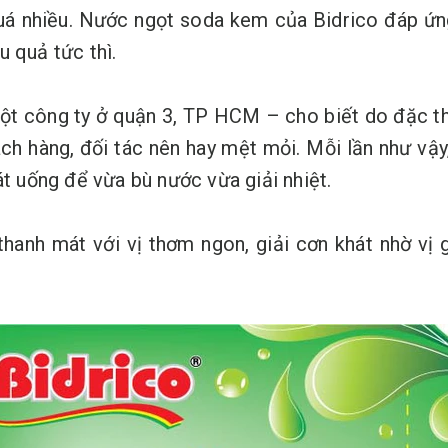
uá nhiều. Nước ngọt soda kem của Bidrico đáp ứng
 quả tức thì.
ột công ty ở quận 3, TP HCM – cho biết do đặc th
ách hàng, đối tác nên hay mệt mỏi. Mỗi lần như vậ
át uống để vừa bù nước vừa giải nhiệt.
anh mát với vị thơm ngon, giải cơn khát nhờ vị 