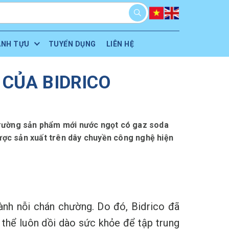
ÀNH TỰU
TUYỂN DỤNG
LIÊN HỆ
CỦA BIDRICO
 trường sản phẩm mới nước ngọt có gaz soda
ược sản xuất trên dây chuyền công nghệ hiện
ành nỗi chán chường. Do đó, Bidrico đã
 thể luôn dồi dào sức khỏe để tập trung