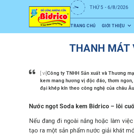
THỨ 5 - 6/8/2026
TRANG CHỦ
GIỚI THIỆU
THANH MÁT 
[:vi]
Công ty TNHH Sản xuất và Thương mại 
kem mang hương vị độc đáo, thơm ngon, g
đại khép kín theo công nghệ của châu Âu
Nước ngọt Soda kem Bidrico – lôi cuố
Nếu đang đi ngoài nắng hoặc làm việc 
tạo ra một sản phẩm nước giải khát mới