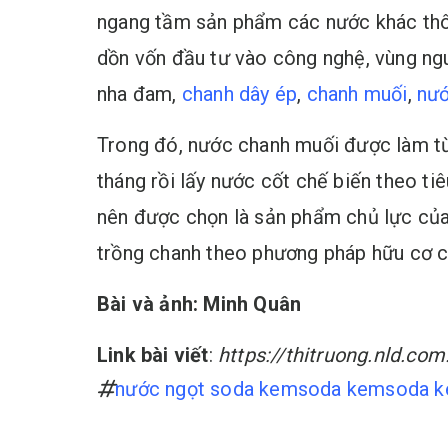
ngang tầm sản phẩm các nước khác thôn
dồn vốn đầu tư vào công nghệ, vùng ngu
nha đam,
chanh dây ép
,
chanh muối
,
nướ
Trong đó, nước chanh muối được làm từ 
tháng rồi lấy nước cốt chế biến theo ti
nên được chọn là sản phẩm chủ lực củ
trồng chanh theo phương pháp hữu cơ 
Bài và ảnh: Minh Quân
Link bài viết
:
https://thitruong.nld.c
nước ngọt soda kem
soda kem
soda k