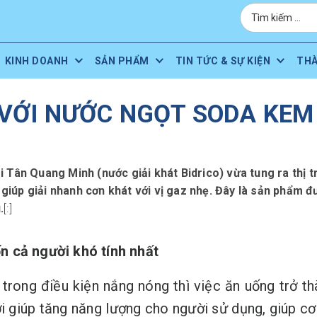
KINH DOANH
SẢN PHẨM
TIN TỨC & SỰ KIỆN
TH
VỚI NƯỚC NGỌT SODA KEM 
Tân Quang Minh (nước giải khát Bidrico) vừa tung ra thị
iúp giải nhanh cơn khát với vị gaz nhẹ. Đây là sản phẩm đ
.
[:]
n cả người khó tính nhất
trong điều kiện nắng nóng thì việc ăn uống trở th
 giúp tăng năng lượng cho người sử dụng, giúp cơ