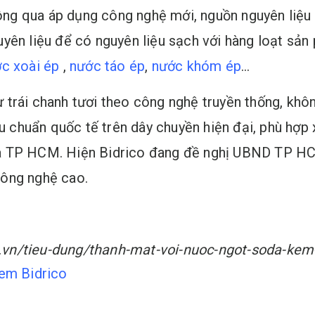
g qua áp dụng công nghệ mới, nguồn nguyên liệu a
yên liệu để có nguyên liệu sạch với hàng loạt sản
c xoài ép
,
nước táo ép
,
nước khóm ép
…
trái chanh tươi theo công nghệ truyền thống, khôn
êu chuẩn quốc tế trên dây chuyền hiện đại, phù hợp
a TP HCM. Hiện Bidrico đang đề nghị UBND TP HC
công nghệ cao.
om.vn/tieu-dung/thanh-mat-voi-nuoc-ngot-soda-k
em Bidrico