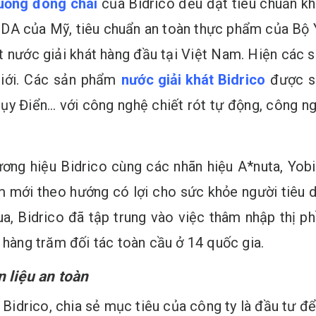
uống đóng chai
của Bidrico đều đạt tiêu chuẩn kh
DA của Mỹ, tiêu chuẩn an toàn thực phẩm của Bộ Y
t nước giải khát hàng đầu tại Việt Nam. Hiện các
 giới. Các sản phẩm
nước giải khát Bidrico
được sả
hụy Điển… với công nghệ chiết rót tự động, công n
ng hiệu Bidrico cùng các nhãn hiệu A*nuta, Yobi,
mới theo hướng có lợi cho sức khỏe người tiêu d
ua, Bidrico đã tập trung vào việc thâm nhập thị
 hàng trăm đối tác toàn cầu ở 14 quốc gia.
 liệu an toàn
idrico, chia sẻ mục tiêu của công ty là đầu tư đ