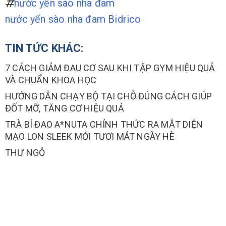
nước yến sào nha đam
nước yến sào nha đam Bidrico
TIN TỨC KHÁC:
7 CÁCH GIẢM ĐAU CƠ SAU KHI TẬP GYM HIỆU QUẢ
VÀ CHUẨN KHOA HỌC
HƯỚNG DẪN CHẠY BỘ TẠI CHỖ ĐÚNG CÁCH GIÚP
ĐỐT MỠ, TĂNG CƠ HIỆU QUẢ
TRÀ BÍ ĐAO A*NUTA CHÍNH THỨC RA MẮT DIỆN
MẠO LON SLEEK MỚI TƯƠI MÁT NGÀY HÈ
THƯ NGỎ