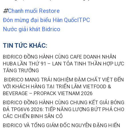
Chanh muối Restore
Đón mừng đại biểu Hàn Quốc
ITPC
Nước giải khát Bidrico
TIN TỨC KHÁC:
BIDRICO ĐỒNG HÀNH CÙNG CAFE DOANH NHÂN
HUBA LẦN THỨ 91 – LAN TỎA TINH THẦN HỢP LỰC
TĂNG TRƯỞNG
BIDRICO MANG TRẢI NGHIỆM ĐẬM CHẤT VIỆT ĐẾN
VỚI KHÁCH HÀNG TẠI TRIỂN LÃM VIETFOOD &
BEVERAGE – PROPACK VIETNAM 2026
BIDRICO ĐỒNG HÀNH CÙNG CHUNG KẾT GIẢI BÓNG
ĐÁ TPG6V6 2026: TIẾP NĂNG LƯỢNG BỨT PHÁ CHO
CÁC CHIẾN BINH SÂN CỎ
BIDRICO VÀ TỔNG GIÁM ĐỐC NGUYỄN ĐẶNG HIẾN