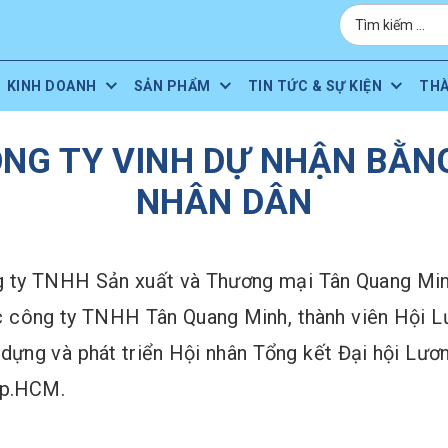
KINH DOANH
SẢN PHẨM
TIN TỨC & SỰ KIỆN
TH
NG TY VINH DỰ NHẬN BẰN
NHÂN DÂN
ty TNHH Sản xuất và Thương mại Tân Quang Minh
 công ty TNHH Tân Quang Minh, thành viên Hội L
 dựng và phát triển Hội nhân Tổng kết Đại hội L
Tp.HCM.